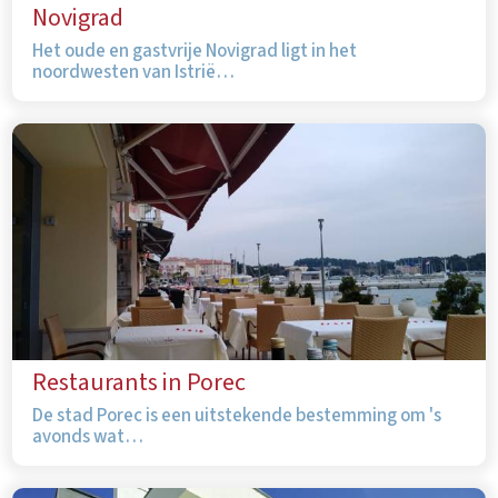
Novigrad
Het oude en gastvrije Novigrad ligt in het
noordwesten van Istrië…
Restaurants in Porec
De stad Porec is een uitstekende bestemming om 's
avonds wat…