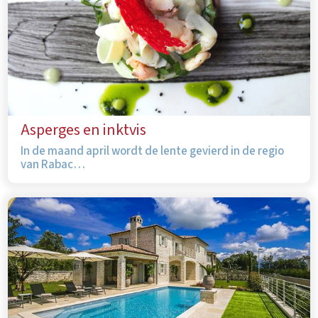
Asperges en inktvis
In de maand april wordt de lente gevierd in de regio
van Rabac…