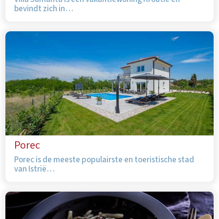
bevindt zich in…
Porec
Porec is de meeste populairste en toeristische stad
van Istrië…