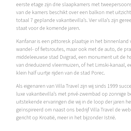
eerste etage zijn drie slaapkamers met tweepersoo
van de kamers beschikt over een balkon met uitzicht
totaal 7 geplande vakantievilla’s. Vier villa’s zijn ger
staat voor de komende jaren.
Kanfanar is een pittoresk plaatsje in het binnenland 
wandel- of fietsroutes, maar ook met de auto, de pra
middeleeuwse stad Dvigrad, een monument uit de hoo
van drieduizend vleermuizen, of het Limski-kanaal, 
klein half uurtje rijden van de stad Porec.
Als eigenaren van Villa Travel zijn wij sinds 1999 suc
luxe vakantievilla’s met privé-zwembad op zonnige
uitstekende ervaringen die wij in de loop der jare
geïnspireerd om naast ons bedrijf Villa Travel de webs
gericht op Kroatië, meer in het bijzonder Istrië.