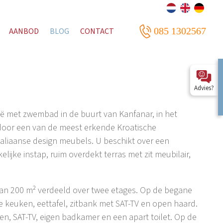
085 1302567
AANBOD
BLOG
CONTACT
Advies?
atië met zwembad in de buurt van Kanfanar, in het
d door een van de meest erkende Kroatische
taliaanse design meubels. U beschikt over een
jke instap, ruim overdekt terras met zit meubilair,
 van 200 m² verdeeld over twee etages. Op de begane
e keuken, eettafel, zitbank met SAT-TV en open haard.
, SAT-TV, eigen badkamer en een apart toilet. Op de