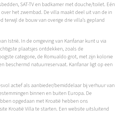
nsbedden, SAT-TV en badkamer met douche/toilet. Eén
 over het zwembad. De villa maakt deel uit van de in
eed terwijl de bouw van overige drie villa’s gepland
van Istrië. In de omgeving van Kanfanar kunt u via
chtigste plaatsjes ontdekken, zoals de
gste categorie, de Romualdo grot, met zijn kolonie
een beschermd natuurreservaat. Kanfanar ligt op een
cesvol actief als aanbieder/bemiddelaar bij verhuur van
 bestemmingen binnen en buiten Europa. De
n hebben opgedaan met Kroatië hebben ons
ite Kroatië Villa te starten. Een website uitsluitend