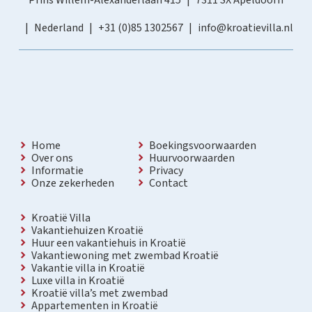
Prins Willem-Alexanderlaan 415
7311 SX Apeldoorn
Nederland
+31 (0)85 1302567
info@kroatievilla.nl
Home
Boekingsvoorwaarden
Over ons
Huurvoorwaarden
Informatie
Privacy
Onze zekerheden
Contact
Kroatië Villa
Vakantiehuizen Kroatië
Huur een vakantiehuis in Kroatië
Vakantiewoning met zwembad Kroatië
Vakantie villa in Kroatië
Luxe villa in Kroatië
Kroatië villa’s met zwembad
Appartementen in Kroatië