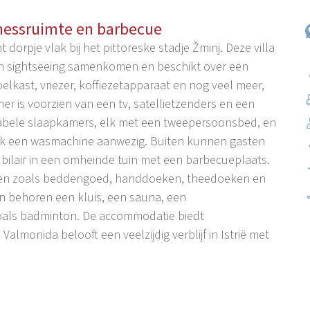
nessruimte en barbecue
t dorpje vlak bij het pittoreske stadje Žminj. Deze villa
 en sightseeing samenkomen en beschikt over een
elkast, vriezer, koffiezetapparaat en nog veel meer,
is voorzien van een tv, satellietzenders en een
tabele slaapkamers, elk met een tweepersoonsbed, en
ook een wasmachine aanwezig. Buiten kunnen gasten
ilair in een omheinde tuin met een barbecueplaats.
heden zoals beddengoed, handdoeken, theedoeken en
ngen behoren een kluis, een sauna, een
 zoals badminton. De accommodatie biedt
almonida belooft een veelzijdig verblijf in Istrië met
wegen in Istrië naar Žminj leiden, het hart van het
 Midden-Istrië, bekend om zijn schilderachtige heuvels,
 Hoogtepunten zijn onder meer de Sint-Michielskerk