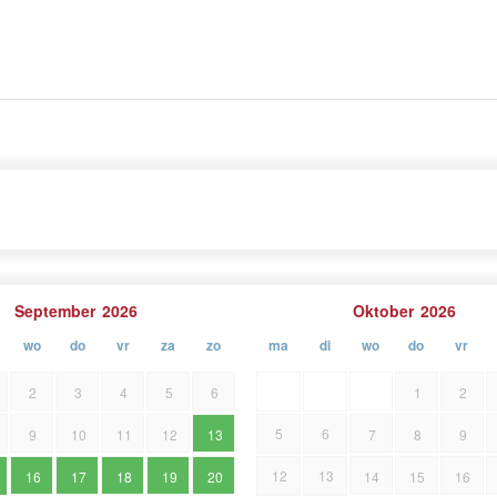
ival in augustus, dat bezoekers trekt met traditionele
 Fijnproevers genieten van lokale specialiteiten zoals
gen fiets- en wandelroutes de natuurlijke schoonheid
vluchtsoord dat geschiedenis, natuur en authentieke
September
2026
Oktober
2026
wo
do
vr
za
zo
ma
di
wo
do
vr
2
3
4
5
6
1
2
5
6
9
10
11
12
13
7
8
9
12
13
16
17
18
19
20
14
15
16