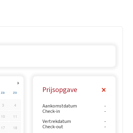
Prijsopgave
za
zo
3
4
Aankomstdatum
Check-in
10
11
Vertrekdatum
Check-out
17
18