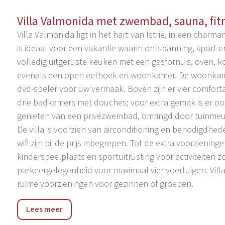
Villa Valmonida met zwembad, sauna, fit
Villa Valmonida ligt in het hart van Istrië, in een charman
is ideaal voor een vakantie waarin ontspanning, sport
volledig uitgeruste keuken met een gasfornuis, oven, ko
evenals een open eethoek en woonkamer. De woonkamer 
dvd-speler voor uw vermaak. Boven zijn er vier comfor
drie badkamers met douches; voor extra gemak is er 
genieten van een privézwembad, omringd door tuinmeub
De villa is voorzien van airconditioning en benodigd
wifi zijn bij de prijs inbegrepen. Tot de extra voorzieni
kinderspeelplaats en sportuitrusting voor activiteiten
parkeergelegenheid voor maximaal vier voertuigen. Villa V
ruime voorzieningen voor gezinnen of groepen.
Als alle wegen in Europa naar Rome leiden, zouden alle 
Lees meer
schiereiland in Kroatië. Žminj is een pittoresk stadje in
middeleeuwse architectuur en rijke culturele tradities.