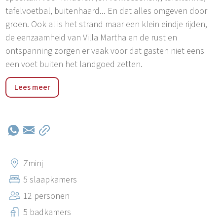
tafelvoetbal, buitenhaard... En dat alles omgeven door
groen. Ook al is het strand maar een klein eindje rijden,
de eenzaamheid van Villa Martha en de rust en
ontspanning zorgen er vaak voor dat gasten niet eens
een voet buiten het landgoed zetten.
Het stadje Žminj ligt in het centrum van Istrië en is
Lees meer
herkenbaar aan de overblijfselen van de middeleeuwse
stadsmuren, die vandaag de dag dienst doen als muren
van de omliggende gebouwen. Žminj wordt gekenmerkt
door natuurlijke schoonheid en rust, en een zeer goede
verkeersverbinding aan de andere kant, dankzij de
nabijgelegen afrit van de snelweg. De gemeente Žminj
Zminj
bestaat uit ongeveer honderd nederzettingen en de
5 slaapkamers
aantrekkingskracht van de plaats vanaf het allereerste
12 personen
begin van de beschaving wordt bevestigd door
archeologische vondsten uit prehistorische tijden.
5 badkamers