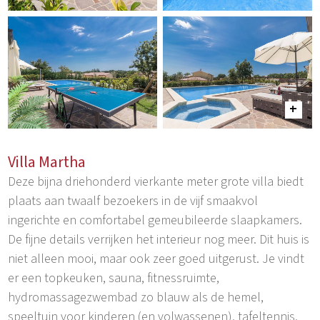
Villa Martha
Deze bijna driehonderd vierkante meter grote villa biedt
plaats aan twaalf bezoekers in de vijf smaakvol
ingerichte en comfortabel gemeubileerde slaapkamers.
De fijne details verrijken het interieur nog meer. Dit huis is
niet alleen mooi, maar ook zeer goed uitgerust. Je vindt
er een topkeuken, sauna, fitnessruimte,
hydromassagezwembad zo blauw als de hemel,
speeltuin voor kinderen (en volwassenen), tafeltennis,