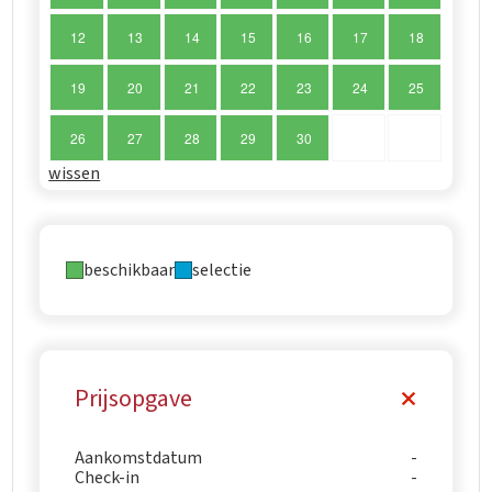
12
13
14
15
16
17
18
19
20
21
22
23
24
25
26
27
28
29
30
wissen
beschikbaar
selectie
Prijsopgave
Aankomstdatum
Check-in