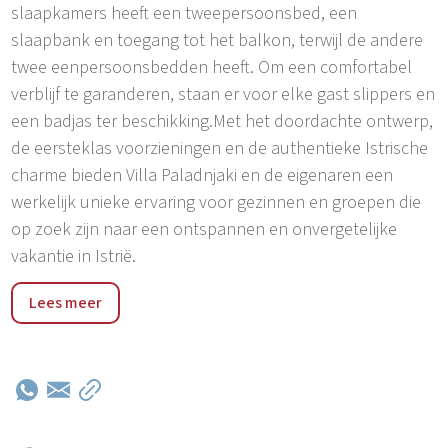
slaapkamers heeft een tweepersoonsbed, een
slaapbank en toegang tot het balkon, terwijl de andere
twee eenpersoonsbedden heeft. Om een comfortabel
verblijf te garanderen, staan er voor elke gast slippers en
een badjas ter beschikking.Met het doordachte ontwerp,
de eersteklas voorzieningen en de authentieke Istrische
charme bieden Villa Paladnjaki en de eigenaren een
werkelijk unieke ervaring voor gezinnen en groepen die
op zoek zijn naar een ontspannen en onvergetelijke
vakantie in Istrië.
Paladnjaki is een klein dorpje op 5 km van Zminj, een
Lees meer
charmant stadje in het centrum van Istrië dat
bekendstaat om zijn middeleeuwse architectuur en
vredige landschap. Dankzij de strategische ligging is het
een uitstekende uitvalsbasis om de regio Istrië te
verkennen. Het stadje ligt ook op handige afstand van
de kustparel Rovinj, waardoor bezoekers zowel kunnen