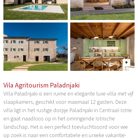
Vila Agritourism Paladnjaki
Villa Paladnjaki is een ruime en elegante luxe villa met vijf
slaapkamers, geschikt voor maximaal 12 gasten. Deze
villa ligt in het rustige dorpje Paladnjaki in Centraal-Istrie
en gaat naadloos op in het omringende Istrische
landschap. Het is een perfect toevluchtsoord voor wie
op zoek is naar een comfortabele en unieke vakantie-