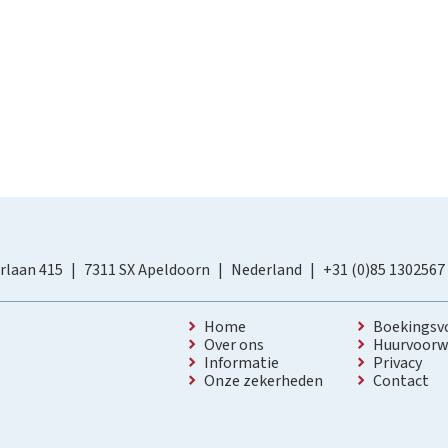
rlaan 415
7311 SX Apeldoorn
Nederland
+31 (0)85 1302567
Home
Boekingsv
Over ons
Huurvoorw
Informatie
Privacy
Onze zekerheden
Contact