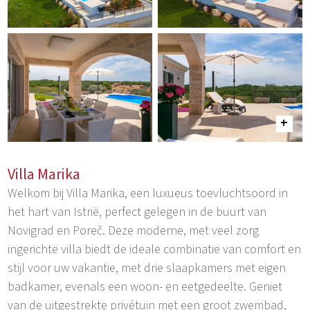
Villa Marika
Welkom bij Villa Marika, een luxueus toevluchtsoord in
het hart van Istrië, perfect gelegen in de buurt van
Novigrad en Poreč. Deze moderne, met veel zorg
ingerichte villa biedt de ideale combinatie van comfort en
stijl voor uw vakantie, met drie slaapkamers met eigen
badkamer, evenals een woon- en eetgedeelte. Geniet
van de uitgestrekte privétuin met een groot zwembad,