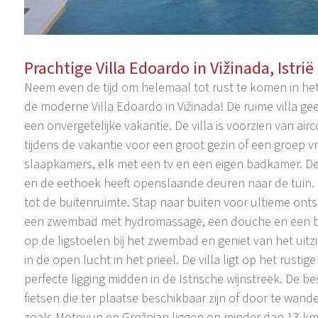
Prachtige Villa Edoardo in Vižinada, Istrië
Neem even de tijd om helemaal tot rust te komen in het p
de moderne Villa Edoardo in Vižinada! De ruime villa ge
een onvergetelijke vakantie. De villa is voorzien van ai
tijdens de vakantie voor een groot gezin of een groep vr
slaapkamers, elk met een tv en een eigen badkamer. D
en de eethoek heeft openslaande deuren naar de tuin.
tot de buitenruimte. Stap naar buiten voor ultieme on
een zwembad met hydromassage, een douche en een bu
op de ligstoelen bij het zwembad en geniet van het uitzi
in de open lucht in het prieel. De villa ligt op het rusti
perfecte ligging midden in de Istrische wijnstreek. De 
fietsen die ter plaatse beschikbaar zijn of door te wa
zoals Motovun en Grožnjan liggen op minder dan 13 km a