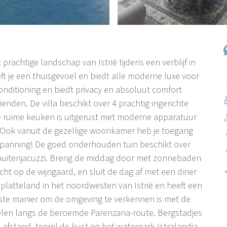
rachtige landschap van Istrië tijdens een verblijf in
eft je een thuisgevoel en biedt alle moderne luxe voor
rconditioning en biedt privacy en absoluut comfort
ienden. De villa beschikt over 4 prachtig ingerichte
e ruime keuken is uitgerust met moderne apparatuur
 Ook vanuit de gezellige woonkamer heb je toegang
tspanning! De goed onderhouden tuin beschikt over
itenjacuzzi. Breng de middag door met zonnebaden
cht op de wijngaard, en sluit de dag af met een diner
ge platteland in het noordwesten van Istrië en heeft een
beste manier om de omgeving te verkennen is met de
ndelen langs de beroemde Parenzana-route. Bergstadjes
fstand, terwijl de kust en het waterpark Istralandia