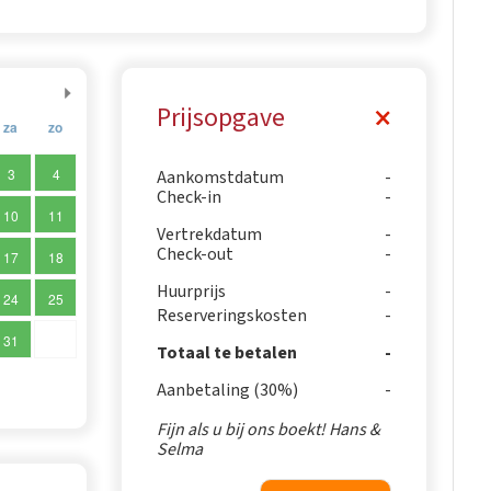
Prijsopgave
za
zo
3
4
Aankomstdatum
Check-in
10
11
Vertrekdatum
Check-out
17
18
Huurprijs
24
25
Reserveringskosten
31
Totaal te betalen
Aanbetaling (30%)
Fijn als u bij ons boekt! Hans &
Selma