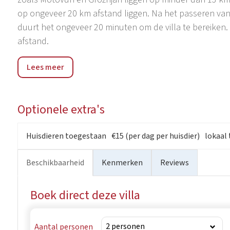
op ongeveer 20 km afstand liggen. Na het passeren va
duurt het ongeveer 20 minuten om de villa te bereiken.
afstand.
Een van de mooiste uitzichten van Istrië strekt zich uit 
Lees meer
heuvel van Sint-Toma, heb je een prachtig uitzicht op d
grond, de glooiende beboste heuvels vol met allerlei so
andere stenen stadjes liggen, groene velden omzoomd m
Optionele extra's
Mirna, en bovenal die weidse hemelse koepel, die de to
straten heten elke reiziger van harte welkom en biede
Huisdieren toegestaan
€15 (per dag per huisdier)
lokaal 
bezienswaardigheden waar dit kleine stadje trots op kan
putten, pronkt trots met het Venetiaanse wapen, en he
Beschikbaarheid
Kenmerken
Reviews
uitgehouwen gevleugelde leeuw en een bord met ingegr
die verhalen uit lang vervlogen tijden vertellen.
Boek direct deze villa
Aantal personen