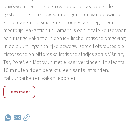
privézwembad. Er is een overdekt terras, zodat de
gasten in de schaduw kunnen genieten van de warme
zomerdagen. Huisdieren zijn toegestaan tegen een
meerprijs. Vakantiehuis Tamaris is een ideale keuze voor
een rustige vakantie in een idyllische Istrische omgeving.
In de buurt liggen talrijke bewegwijzerde fietsroutes die
historische en pittoreske Istrische stadjes zoals Višnjan,
Tar, Poreč en Motovun met elkaar verbinden. In slechts
10 minuten rijden bereikt u een aantal stranden,
natuurparken en vakantieoorden.
Dankzij de ideale ligging beleeft u hier een onvergetelijke
Lees meer
en ontspannen vakantie. Vakantiehuis Tamaris is de
perfecte keuze voor een rustige vakantie in een idyllische
Istrische omgeving. In de buurt liggen talrijke
gemarkeerde fietsroutes die historische en pittoreske
Istrische stadjes zoals Višnjan, Tar, Poreč en Motovun