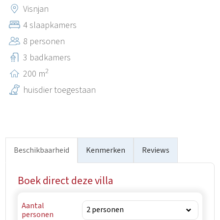
met elkaar verbinden. In slechts 10 minuten met de auto
Visnjan
bereikt u een aantal stranden, natuurparken en
4 slaapkamers
vakantieoorden. Het privézwembad in de prachtig
8 personen
aangelegde tuin voor het huis biedt u op elk moment de
mogelijkheid om af te koelen in het kristalheldere water.
3 badkamers
2
200 m
huisdier toegestaan
Beschikbaarheid
Kenmerken
Reviews
Boek direct deze villa
Aantal
personen