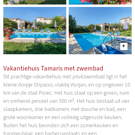
Vakantiehuis Tamaris met zwembad
Dit prachtige vakantiehuis met privézwembad ligt in het
kleine dorpje Strpacici, vlakbij Visnjan, en op ongeveer 10
km van de stad Porec. Het huis staat op een groen, ruim
en omheind perceel van 500 m². Het huis bestaat uit vier
slaapkamers, drie badkamers met douche en bad, een
grote woonkamer en een volledig uitgeruste keuken.
Buiten het huis bevinden zich een zomerkeuken en
tuinmeubilair, een barbecueplaats en een