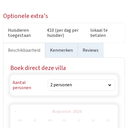
Optionele extra's
Huisdieren
€10 (per dag per
lokaal te
toegestaan
huisdier)
betalen
Beschikbaarheid
Kenmerken
Reviews
Boek direct deze villa
Aantal
personen
Augustus
2026
ma
di
wo
do
vr
za
zo