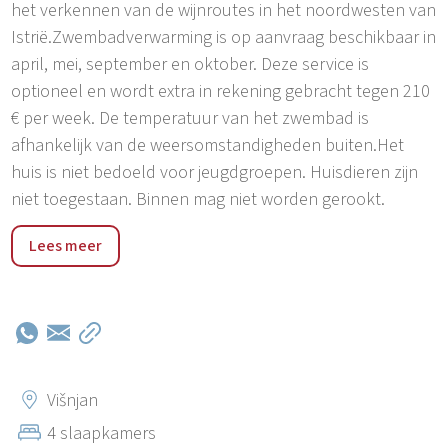
het verkennen van de wijnroutes in het noordwesten van
Istrië.Zwembadverwarming is op aanvraag beschikbaar in
april, mei, september en oktober. Deze service is
optioneel en wordt extra in rekening gebracht tegen 210
€ per week. De temperatuur van het zwembad is
afhankelijk van de weersomstandigheden buiten.Het
huis is niet bedoeld voor jeugdgroepen. Huisdieren zijn
niet toegestaan. Binnen mag niet worden gerookt.
Markovac is een klein en rustig dorpje in de buurt van
Lees meer
Višnjan, bekend om zijn sterrenwacht en de gezellige
Istrische sfeer. De dichtstbijzijnde winkel bevindt zich in
Višnjan, op ongeveer 2 km afstand, terwijl er in de
nabijgelegen dorpen restaurants en cafés te vinden zijn.
Poreč ligt op ongeveer 11 km afstand en het strand van
Poreč, Špadići, ligt op ongeveer 10 km afstand. Dankzij
Višnjan
deze ligging kunnen gasten genieten van een rustig
4 slaapkamers
verblijf, weg van de drukte, terwijl de zee, restaurants,