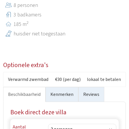
8 personen
winkels en bekende Istrische stadjes toch binnen
handbereik liggen.
3 badkamers
2
185 m
huisdier niet toegestaan
Optionele extra's
Verwarmd zwembad
€30 (per dag)
lokaal te betalen
Beschikbaarheid
Kenmerken
Reviews
Boek direct deze villa
Aantal