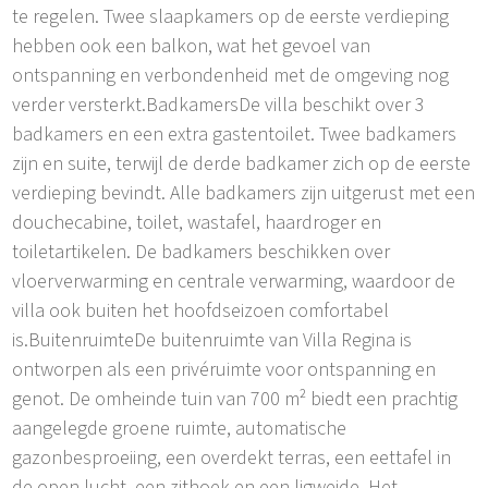
te regelen. Twee slaapkamers op de eerste verdieping
hebben ook een balkon, wat het gevoel van
ontspanning en verbondenheid met de omgeving nog
verder versterkt.BadkamersDe villa beschikt over 3
badkamers en een extra gastentoilet. Twee badkamers
zijn en suite, terwijl de derde badkamer zich op de eerste
verdieping bevindt. Alle badkamers zijn uitgerust met een
douchecabine, toilet, wastafel, haardroger en
toiletartikelen. De badkamers beschikken over
vloerverwarming en centrale verwarming, waardoor de
villa ook buiten het hoofdseizoen comfortabel
is.BuitenruimteDe buitenruimte van Villa Regina is
ontworpen als een privéruimte voor ontspanning en
genot. De omheinde tuin van 700 m² biedt een prachtig
aangelegde groene ruimte, automatische
gazonbesproeiing, een overdekt terras, een eettafel in
de open lucht, een zithoek en een ligweide. Het