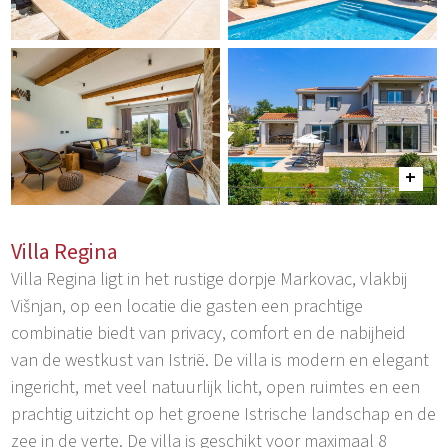
Villa Regina
Villa Regina ligt in het rustige dorpje Markovac, vlakbij
Višnjan, op een locatie die gasten een prachtige
combinatie biedt van privacy, comfort en de nabijheid
van de westkust van Istrië. De villa is modern en elegant
ingericht, met veel natuurlijk licht, open ruimtes en een
prachtig uitzicht op het groene Istrische landschap en de
zee in de verte. De villa is geschikt voor maximaal 8