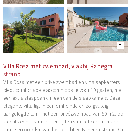
Villa Rosa met zwembad, vlakbij Kanegra
strand
Villa Rosa met een privé zwembad en vijf slaapkamers
biedt comfortabele accommodatie voor 10 gasten, met
een extra slaapbank in een van de slaapkamers. Deze
elegante villa ligt in een omheinde en zorgvuldig
aangelegde tuin, met een privézwembad van 50 m2, op
slechts een paar minuten rijden van het centrum van
Umag en op 3 km van het prachtige Kanegra-strand. Op