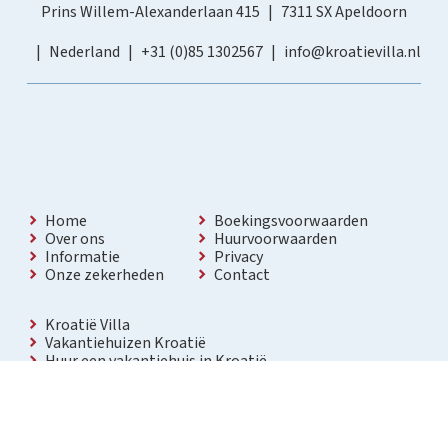
Prins Willem-Alexanderlaan 415
7311 SX Apeldoorn
Nederland
+31 (0)85 1302567
info@kroatievilla.nl
Home
Boekingsvoorwaarden
Over ons
Huurvoorwaarden
Informatie
Privacy
Onze zekerheden
Contact
Kroatië Villa
Vakantiehuizen Kroatië
Huur een vakantiehuis in Kroatië
Vakantiewoning met zwembad Kroatië
Vakantie villa in Kroatië
Luxe villa in Kroatië
Kroatië villa’s met zwembad