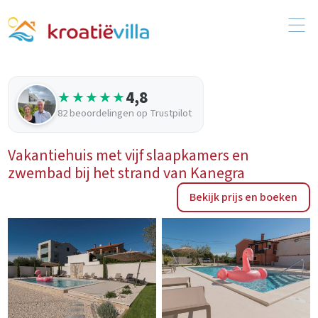
4,8
★★★★★
82 beoordelingen op Trustpilot
Vakantiehuis met vijf slaapkamers en
zwembad bij het strand van Kanegra
Bekijk prijs en boeken