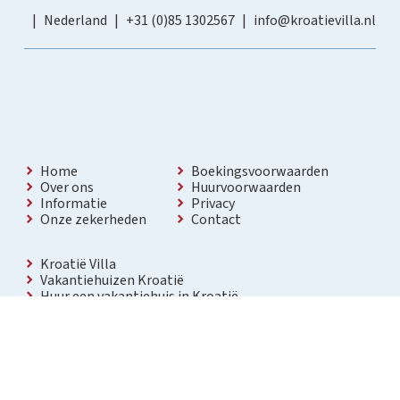
Nederland
+31 (0)85 1302567
info@kroatievilla.nl
Home
Boekingsvoorwaarden
Over ons
Huurvoorwaarden
Informatie
Privacy
Onze zekerheden
Contact
Kroatië Villa
Vakantiehuizen Kroatië
Huur een vakantiehuis in Kroatië
Vakantiewoning met zwembad Kroatië
Vakantie villa in Kroatië
Luxe villa in Kroatië
Kroatië villa’s met zwembad
Appartementen in Kroatië
Bezienswaardigheden Kroatië