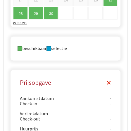
28
29
30
wissen
beschikbaar
selectie
Prijsopgave
Aankomstdatum
Check-in
Vertrekdatum
Check-out
Huurprijs