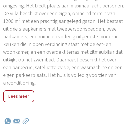
omgeving. Het biedt plaats aan maximaal acht personen.
De villa beschikt over een eigen, omheind terrein van
1200 m² met een prachtig aangelegd gazon. Het bestaat
uit drie slaapkamers met tweepersoonsbedden, twee
badkamers, een ruime en volledig uitgeruste moderne
keuken die in open verbinding staat met de eet- en
woonkamer, en een overdekt terras met zitmeubilair dat
uitkijkt op het zwembad. Daarnaast beschikt het over
een barbecue, satelliettelevisie, een wasmachine en een
eigen parkeerplaats. Het huis is volledig voorzien van
airconditioning.
Grintovica is een klein dorpje in de buurt van Tinjan – de
Lees meer
stad van de Istrische ham. Tinjan is een klein stadje in het
binnenland van Istrië, aan de weg die Poreč met Pazin
verbindt. Het ligt op slechts 17 km van Poreč en de
dichtstbijzijnde stranden, zoals Zelena en Plava Laguna.