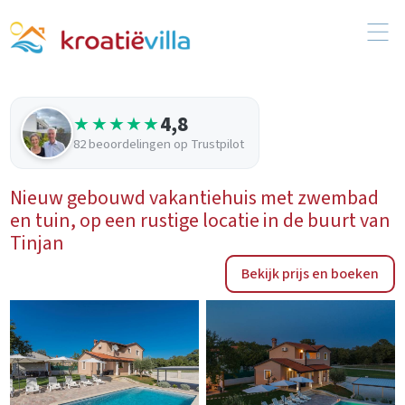
4,8
★★★★★
82 beoordelingen op Trustpilot
Nieuw gebouwd vakantiehuis met zwembad
en tuin, op een rustige locatie in de buurt van
Tinjan
Bekijk prijs en boeken