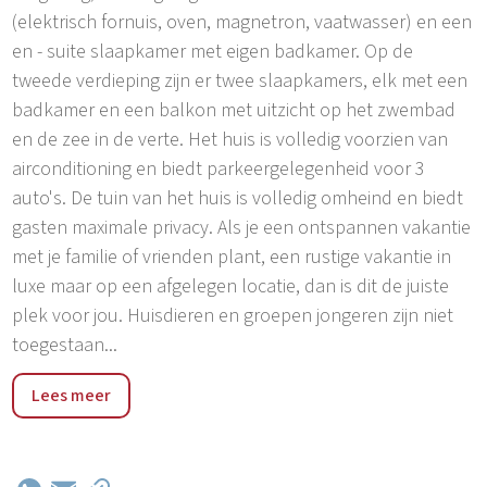
(elektrisch fornuis, oven, magnetron, vaatwasser) en een
en - suite slaapkamer met eigen badkamer. Op de
tweede verdieping zijn er twee slaapkamers, elk met een
badkamer en een balkon met uitzicht op het zwembad
en de zee in de verte. Het huis is volledig voorzien van
airconditioning en biedt parkeergelegenheid voor 3
auto's. De tuin van het huis is volledig omheind en biedt
gasten maximale privacy. Als je een ontspannen vakantie
met je familie of vrienden plant, een rustige vakantie in
luxe maar op een afgelegen locatie, dan is dit de juiste
plek voor jou. Huisdieren en groepen jongeren zijn niet
toegestaan...
Twee nederzettingen, Tar-Torre en Vabriga-Abrega, zijn
Lees meer
vandaag de dag één plaats die wordt gescheiden door
de hoofdweg die Poreč en Novigrad-Cittanova verbindt.
Het is een vruchtbare hoogvlakte op 112 meter boven