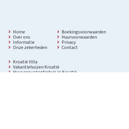
Home
Boekingsvoorwaarden
Over ons
Huurvoorwaarden
Informatie
Privacy
Onze zekerheden
Contact
Kroatië Villa
Vakantiehuizen Kroatië
Huur een vakantiehuis in Kroatië
Vakantiewoning met zwembad Kroatië
Vakantie villa in Kroatië
Luxe villa in Kroatië
Kroatië villa’s met zwembad
Appartementen in Kroatië
Bezienswaardigheden Kroatië