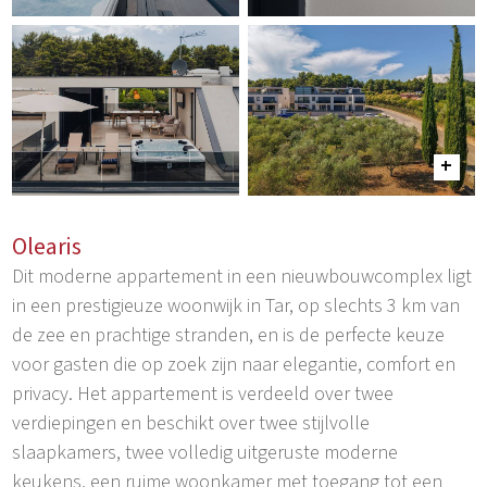
Olearis
Dit moderne appartement in een nieuwbouwcomplex ligt
in een prestigieuze woonwijk in Tar, op slechts 3 km van
de zee en prachtige stranden, en is de perfecte keuze
voor gasten die op zoek zijn naar elegantie, comfort en
privacy. Het appartement is verdeeld over twee
verdiepingen en beschikt over twee stijlvolle
slaapkamers, twee volledig uitgeruste moderne
keukens, een ruime woonkamer met toegang tot een