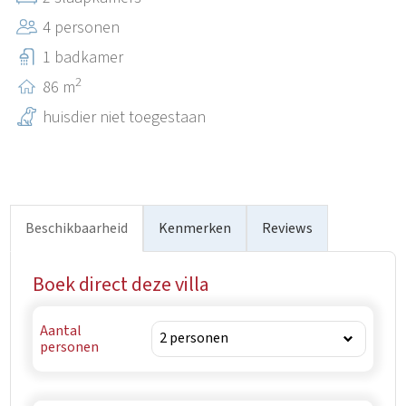
bezienswaardigheden aan de westkust van Istrië
4 personen
gemakkelijk met de auto bereikbaar zijn.
1 badkamer
2
86 m
huisdier niet toegestaan
Beschikbaarheid
Kenmerken
Reviews
Boek direct deze villa
Aantal
personen