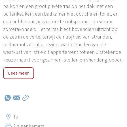
balkon en een groot privéterras op het dak met een
buitenkeuken, een badkamer met douche en toilet, en
een bubbelbad, ideaal om te ontspannen op warme
zomeravonden. Het terras biedt bovendien uitzicht op
de zee in de verte, terwijl de nabijheid van stranden,
restaurants en alle bezienswaardigheden van de
westkust van Istrië dit appartement tot een uitstekende
keuze maakt voor gezinnen, stellen en vriendengroepen.
Tar is een rustig en modern Istrisch dorpje, gelegen
Lees meer
tussen Poreč en Novigrad, op slechts enkele minuten
rijden van de beroemde toeristische badplaats Lanterna
en prachtige stranden. Het is ideaal voor een
ontspannen vakantie en biedt een geweldige combinatie
van authentieke Istrische sfeer, natuur en de nabijheid
van de zee. Tar beschikt over restaurants, cafés, winkels
Tar
en talrijke fietsroutes, terwijl populaire bestemmingen en
2 slaapkamers