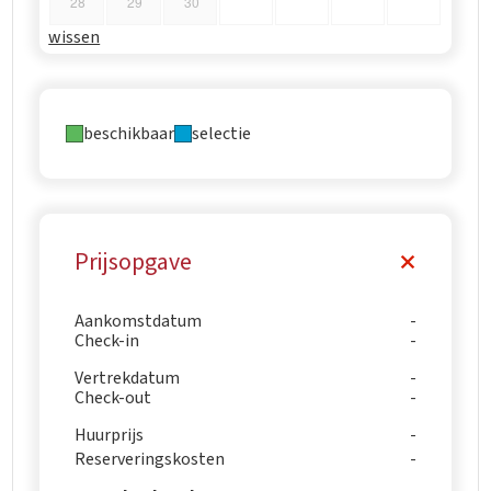
28
29
30
wissen
beschikbaar
selectie
Prijsopgave
Aankomstdatum
Check-in
Vertrekdatum
Check-out
Huurprijs
Reserveringskosten