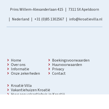
Prins Willem-Alexanderlaan 415
7311 SX Apeldoorn
Nederland
+31 (0)85 1302567
info@kroatievilla.nl
Home
Boekingsvoorwaarden
Over ons
Huurvoorwaarden
Informatie
Privacy
Onze zekerheden
Contact
Kroatië Villa
Vakantiehuizen Kroatië
Huur een vakantiehuis in Kroatië
Vakantiewoning met zwembad Kroatië
Vakantie villa in Kroatië
Luxe villa in Kroatië