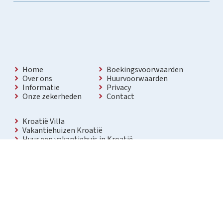
Home
Boekingsvoorwaarden
Over ons
Huurvoorwaarden
Informatie
Privacy
Onze zekerheden
Contact
Kroatië Villa
Vakantiehuizen Kroatië
Huur een vakantiehuis in Kroatië
Vakantiewoning met zwembad Kroatië
Vakantie villa in Kroatië
Luxe villa in Kroatië
Kroatië villa’s met zwembad
Appartementen in Kroatië
Bezienswaardigheden Kroatië