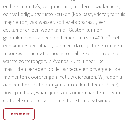
en flatscreen-tv’s, zes prachtige, moderne badkamers,
een volledig uitgeruste keuken (koelkast, vriezer, fornuis,
magnetron, vaatwasser, koffiezetapparaat), een
eetkamer en een woonkamer. Gasten kunnen
gebruikmaken van een omheinde tuin van 400 m² met
een kinderspeelplaats, tuinmeubilair, ligstoelen en een
mooi zwembad dat uitnodigt om af te koelen tijdens de
warme zomerdagen. ’s Avonds kunt u heerlijke
maaltijden bereiden op de barbecue en onvergetelijke
momenten doorbrengen met uw dierbaren. Wij raden u
aan een bezoek te brengen aan de kuststeden Poreč,
Rovinj en Pula, waar tijdens de zomermaanden tal van
culturele en entertainmentactiviteiten plaatsvinden.
Het dorp Selina ligt op 7 km van de Lim-fjord, op 15 km
Lees meer
van het toeristische centrum Poreč en op 4 km van Sv.
Lovrec. Sv. Lovrec is een klein dorpje op slechts 11 km