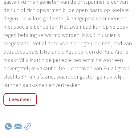
gasten kunnen genieten van de ontspannen sfeer van
de tuin of zich opwarmen bij de open haard op koelere
dagen. De villa is gedeeltelijk aangepast voor mensen
met speciale behoeften. Het zwembad kan op verzoek
tegen betaling verwarmd worden. Max. 1 huisdier is
toegestaan. Met al deze voorzieningen, de nabijheid van
attracties zoals Istralandia Aquapark en de Pula Arena
maakt Villa Martin de perfecte bestemming voor een
onvergetelijke vakantie. De luchthaven van Pula ligt op
slechts 37 km afstand, waardoor gasten gemakkelijk
kunnen aankomen en vertrekken.
Het dorp Medaki ligt in de buurt van de stad Lovreč, in
Lees meer
de schilderachtige regio Istrië, bekend om zijn rijke
geschiedenis, traditie en prachtige natuur. Medaki ligt in
het binnenland van Istrië en ademt een authentieke
landelijke charme en een rustige sfeer uit, waardoor het
een ideale bestemming is voor een ontspannen vakantie