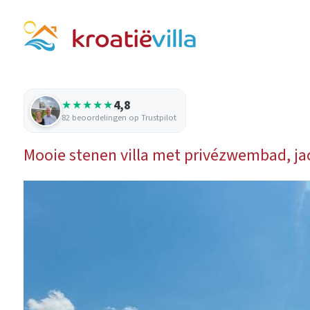
4,8
★★★★★
82 beoordelingen op Trustpilot
Mooie stenen villa met privézwembad, jac