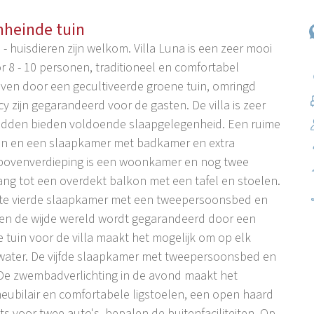
mheinde tuin
 huisdieren zijn welkom. Villa Luna is een zeer mooi
 8 - 10 personen, traditioneel en comfortabel
even door een gecultiveerde groene tuin, omringd
 zijn gegarandeerd voor de gasten. De villa is zeer
0 bedden bieden voldoende slaapgelegenheid. Een ruime
en en een slaapkamer met badkamer en extra
 bovenverdieping is een woonkamer en nog twee
g tot een overdekt balkon met een tafel en stoelen.
rote vierde slaapkamer met een tweepersoonsbed en
 en de wijde wereld wordt gegarandeerd door een
 tuin voor de villa maakt het mogelijk om op elk
 water. De vijfde slaapkamer met tweepersoonsbed en
De zwembadverlichting in de avond maakt het
eubilair en comfortabele ligstoelen, een open haard
 voor twee auto's, bepalen de buitenfaciliteiten. Op