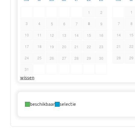
1
1
2
8
3
4
7
8
5
6
7
9
10
11
14
15
12
13
14
15
16
17
18
21
22
19
20
21
22
23
24
25
28
29
26
27
28
29
30
31
wissen
beschikbaar
selectie