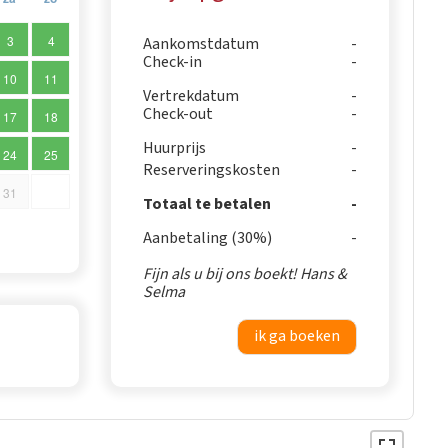
3
4
Aankomstdatum
Check-in
10
11
Vertrekdatum
Check-out
17
18
Huurprijs
24
25
Reserveringskosten
31
Totaal te betalen
Aanbetaling (30%)
Fijn als u bij ons boekt! Hans &
Selma
ik ga boeken