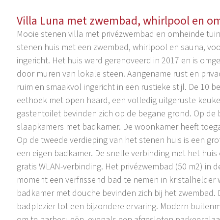
Villa Luna met zwembad, whirlpool en o
Mooie stenen villa met privézwembad en omheinde tuin -
stenen huis met een zwembad, whirlpool en sauna, voor
ingericht. Het huis werd gerenoveerd in 2017 en is omg
door muren van lokale steen. Aangename rust en privacy
ruim en smaakvol ingericht in een rustieke stijl. De 1
eethoek met open haard, een volledig uitgeruste keuk
gastentoilet bevinden zich op de begane grond. Op de
slaapkamers met badkamer. De woonkamer heeft toegan
Op de tweede verdieping van het stenen huis is een g
een eigen badkamer. De snelle verbinding met het huis
gratis WLAN-verbinding. Het privézwembad (50 m2) in de
moment een verfrissend bad te nemen in kristalhelder
badkamer met douche bevinden zich bij het zwembad. 
badplezier tot een bijzondere ervaring. Modern buitenm
om te barbecueën, evenals een afgesloten parkeerplaats