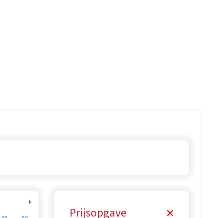
Prijsopgave
za
zo