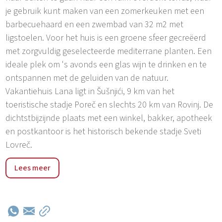
je gebruik kunt maken van een zomerkeuken met een
barbecuehaard en een zwembad van 32 m2 met
ligstoelen. Voor het huis is een groene sfeer gecreëerd
met zorgvuldig geselecteerde mediterrane planten. Een
ideale plek om 's avonds een glas wijn te drinken en te
ontspannen met de geluiden van de natuur.
Vakantiehuis Lana ligt in Šušnjići, 9 km van het
toeristische stadje Poreč en slechts 20 km van Rovinj. De
dichtstbijzijnde plaats met een winkel, bakker, apotheek
en postkantoor is het historisch bekende stadje Sveti
Lovreč.
Vakantiehuis Lana ligt in Šušnjići, 9 km van de toeristische
Lees meer
stad Poreč en slechts 20 km van Rovinj. De
dichtstbijzijnde plaats met een winkel, bakker, apotheek
en postkantoor is het historisch bekende stadje Sveti
Lovreč. De omgeving is rijk aan olijfbomen en