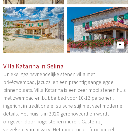
Villa Katarina in Selina
Unieke, gezinsvriendelijke stenen villa met
privézwembad, jacuzzi en een prachtig aangelegde
binnenplaats. Villa Katarina is een zeer mooi stenen huis
met zwembad en bubbelbad voor 10-12 personen,
ingericht in traditionele Istrische stijl met veel moderne
details. Het huis is in 2020 gerenoveerd en wordt
omgeven door hoge stenen muren. Gasten zijn
verzekerd van privacy. Het moderne en functioneel