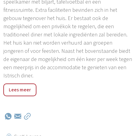
speelkamer met biljart, tafelvoetbal en een
fitnessruimte. Extra faciliteiten bevinden zich in het
gebouw tegenover het huis. Er bestaat ook de
mogelijkheid om een privékok te regelen, die een
traditioneel diner met lokale ingrediënten zal bereiden.
Het huis kan niet worden verhuurd aan groepen
jongeren of voor feesten. Naast het bovenstaande biedt
de eigenaar de mogelijkheid om één keer per week tegen
een meerprijs in de accommodatie te genieten van een
Istrisch diner.
De prachtige stenen villa Katarina ligt in het kleine dorpje
Lees meer
Selina, vlak bij het historische stadje Sveti Lovrec. Op
slechts 3 km van de villa ligt het stadje Sv. Lovreč, waar
je een pizzeria, een restaurant, een café, een winkel en
een postkantoor vindt. In slechts 15-20 minuten met de
auto bereikt u de stranden, baaien, parken en
vakantieoorden aan de westkust van Istrië (Bale, Rovinj,