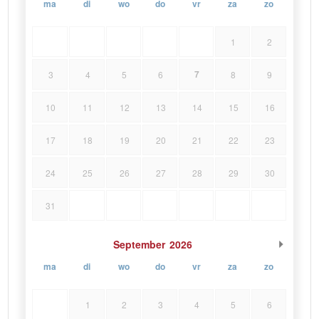
ma
di
wo
do
vr
za
zo
1
2
7
3
4
5
6
8
9
10
11
12
13
14
15
16
17
18
19
20
21
22
23
24
25
26
27
28
29
30
31
September
2026
ma
di
wo
do
vr
za
zo
1
2
3
4
5
6