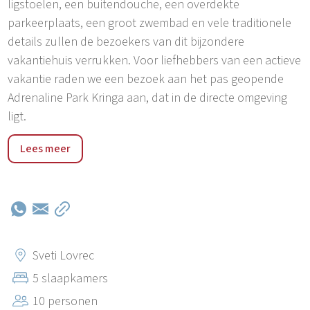
ligstoelen, een buitendouche, een overdekte
parkeerplaats, een groot zwembad en vele traditionele
details zullen de bezoekers van dit bijzondere
vakantiehuis verrukken. Voor liefhebbers van een actieve
vakantie raden we een bezoek aan het pas geopende
Adrenaline Park Kringa aan, dat in de directe omgeving
ligt.
Villa Kata San Lorenzo ligt op 15 km van de toeristische
Lees meer
stad Porec en op slechts 20 km van Rovinj. De winkel,
een bakker, apotheek en postkantoor zijn in de buurt.
De omgeving is rijk aan olijfbomen en wijngaarden. In de
buurt zijn er fietspaden die het achterland verbinden met
de kust van Istrië. Villa Kata San Lorenzo is een ideale
bestemming voor gezinnen met kinderen. De
Sveti Lovrec
dichtstbijzijnde stranden (Porec, Vrsar) zijn bereikbaar in
5 slaapkamers
slechts 15 minuten rijden met de auto. Vlakbij ligt de
10 personen
beroemde Lim Fjord, bekend om zijn prachtige