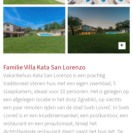
Familie Villa Kata San Lorenzo
Vakantiehuis Kata San Lorenzo is een prachtig
traditioneel stenen huis met een eigen zwembad, 5
slaapkamers, ideaal voor 10 personen. Het is gelegen op
een afgelegen locatie in het dorp Zgrablići, op slechts
een paar minuten rijden van de stad Sveti Lovreč. In Sveti
Lovreč is er een kruidenierswinkel, een postkantoor, een
restaurant en een pinautomaat, terwijl het
dichtstbijzijnde restaurant direct naast het huis ligt. De