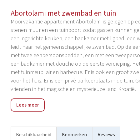
Abortolami met zwembad en tuin
Mooi vakantie appartement Abortolami is gelegen op e
stenen muur en een tuinpoort zodat gasten kunnen gen
een ingerichte keuken, een badkamer met ligbad, een
leidt naar het gemeenschappelijke zwembad. Op de eers
met twee eenpersoonsbedden, een met een tweepersoo
een badkamer met douche op de eerste verdieping. Het
met tuinmeubilair en barbecue. Er is ook een groot zwe
voor het huis. Er is een privé parkeerplaats in de tuin. G
vrienden in het magische en mysterieuze land Kroatië.
Vakantieappartement Abortolami ligt op 7 km van de zee
Lees meer
Porec en 2 km van Sv. Lovrec. Sv. Lovrec is een klein d
fjord en Vrsar). Het dorp is klein, maar heeft een postkan
typisch Istrische huizen gemaakt van Istrische steen, v
Vanuit Sv. Lovreč is er een prachtig uitzicht op kleine I
Beschikbaarheid
Kenmerken
Reviews
op de zee verderop. Het dorp ligt in het binnenland van I