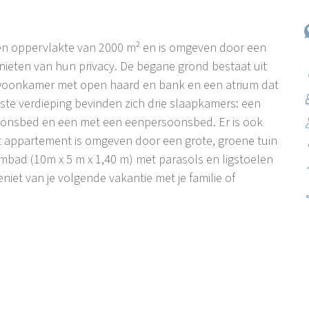
en oppervlakte van 2000 m² en is omgeven door een
ieten van hun privacy. De begane grond bestaat uit
 woonkamer met open haard en bank en een atrium dat
te verdieping bevinden zich drie slaapkamers: een
nsbed en een met een eenpersoonsbed. Er is ook
 appartement is omgeven door een grote, groene tuin
mbad (10m x 5 m x 1,40 m) met parasols en ligstoelen
eniet van je volgende vakantie met je familie of
 (Lim fjord), 15 km van het toeristische centrum
orp op slechts 12 km van Poreč en 7 km van de zee (Lim
toor, winkel, restaurant, pizzeria en bars. Je ziet er
ele wijngaarden en olijfvelden omringen het dorp.
strische dorpjes en weilanden die Sv. Lovreč, maar ook
strië; het is er erg rustig; hier kan iedereen genieten