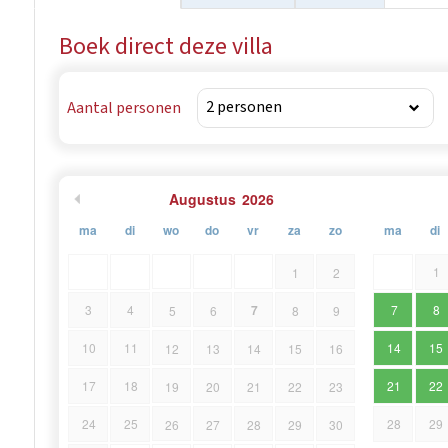
van de natuur, de beroemde wijn- en fietspaden. In de bu
Boek direct deze villa
watervallen, Motovun, Grožnjan maar ook toeristische st
Aantal personen
Augustus
2026
ma
di
wo
do
vr
za
zo
ma
di
1
1
2
7
3
4
7
8
5
6
8
9
10
11
14
15
12
13
14
15
16
17
18
21
22
19
20
21
22
23
24
25
28
29
26
27
28
29
30