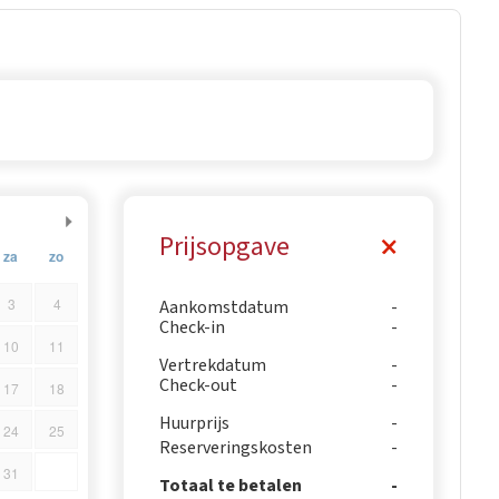
Prijsopgave
za
zo
3
4
Aankomstdatum
Check-in
10
11
Vertrekdatum
Check-out
17
18
Huurprijs
24
25
Reserveringskosten
31
Totaal te betalen