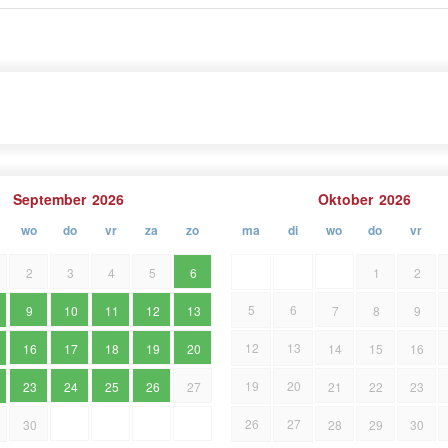
urt zijn er bekende attracties zoals Grot Pazin,
eden zoals Poreč, Vrsar, Rovinj...
September
2026
Oktober
2026
wo
do
vr
za
zo
ma
di
wo
do
vr
2
3
4
5
6
1
2
5
6
9
10
11
12
13
7
8
9
12
13
16
17
18
19
20
14
15
16
19
20
23
24
25
26
27
21
22
23
26
27
30
28
29
30