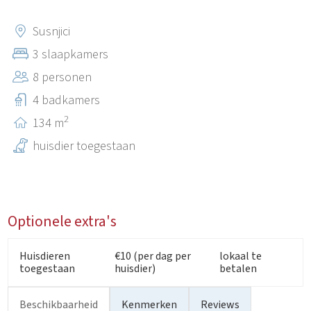
Susnjici
3 slaapkamers
8 personen
4 badkamers
2
134 m
huisdier toegestaan
Optionele extra's
Huisdieren
€10 (per dag per
lokaal te
toegestaan
huisdier)
betalen
Beschikbaarheid
Kenmerken
Reviews