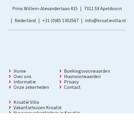
Prins Willem-Alexanderlaan 415
7311 SX Apeldoorn
Nederland
+31 (0)85 1302567
info@kroatievilla.nl
Home
Boekingsvoorwaarden
Over ons
Huurvoorwaarden
Informatie
Privacy
Onze zekerheden
Contact
Kroatië Villa
Vakantiehuizen Kroatië
Huur een vakantiehuis in Kroatië
Vakantiewoning met zwembad Kroatië
Vakantie villa in Kroatië
Luxe villa in Kroatië