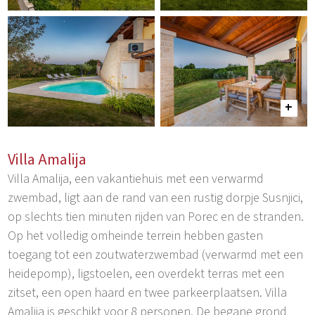
Villa Amalija
Villa Amalija, een vakantiehuis met een verwarmd
zwembad, ligt aan de rand van een rustig dorpje Susnjici,
op slechts tien minuten rijden van Porec en de stranden.
Op het volledig omheinde terrein hebben gasten
toegang tot een zoutwaterzwembad (verwarmd met een
heidepomp), ligstoelen, een overdekt terras met een
zitset, een open haard en twee parkeerplaatsen. Villa
Amalija is geschikt voor 8 personen. De begane grond