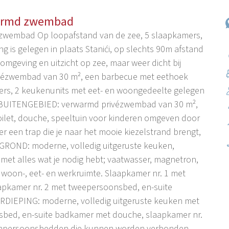
rwarmd zwembad
d zwembad Op loopafstand van de zee, 5 slaapkamers,
ing is gelegen in plaats Stanići, op slechts 90m afstand
 omgeving en uitzicht op zee, maar weer dicht bij
rivézwembad van 30 m², een barbecue met eethoek
ers, 2 keukenunits met eet- en woongedeelte gelegen
t: BUITENGEBIED: verwarmd privézwembad van 30 m²,
ilet, douche, speeltuin voor kinderen omgeven door
er een trap die je naar het mooie kiezelstrand brengt,
GROND: moderne, volledig uitgeruste keuken,
 met alles wat je nodig hebt; vaatwasser, magnetron,
de woon-, eet- en werkruimte. Slaapkamer nr. 1 met
pkamer nr. 2 met tweepersoonsbed, en-suite
RDIEPING: moderne, volledig uitgeruste keuken met
sbed, en-suite badkamer met douche, slaapkamer nr.
enpersoonsbedden die kunnen worden verbonden,