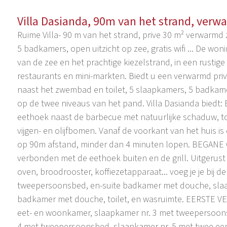
Villa Dasianda, 90m van het strand, ve
Ruime Villa- 90 m van het strand, prive 30 m² verwarm
5 badkamers, open uitzicht op zee, gratis wifi ... De won
van de zee en het prachtige kiezelstrand, in een rustige
restaurants en mini-markten. Biedt u een verwarmd p
naast het zwembad en toilet, 5 slaapkamers, 5 badkam
op de twee niveaus van het pand. Villa Dasianda bied
eethoek naast de barbecue met natuurlijke schaduw, to
vijgen- en olijfbomen. Vanaf de voorkant van het huis is 
op 90m afstand, minder dan 4 minuten lopen. BEGANE 
verbonden met de eethoek buiten en de grill. Uitgerust
oven, broodrooster, koffiezetapparaat... voeg je je bij 
tweepersoonsbed, en-suite badkamer met douche, slaa
badkamer met douche, toilet, en wasruimte. EERSTE VE
eet- en woonkamer, slaapkamer nr. 3 met tweepersoon
4 met tweepersoonsbed, slaapkamer nr. 5 met twee e