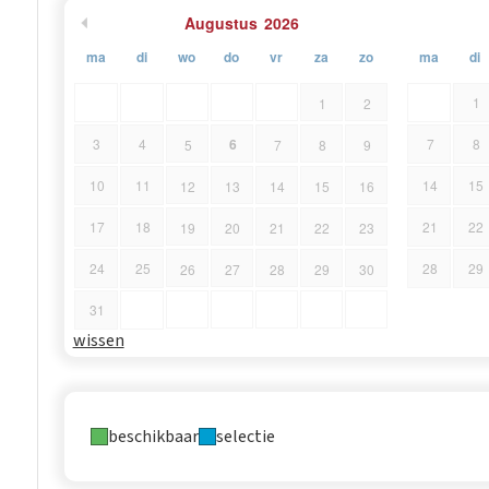
Augustus
2026
ma
di
wo
do
vr
za
zo
ma
di
1
1
2
6
3
4
7
8
5
7
8
9
10
11
14
15
12
13
14
15
16
17
18
21
22
19
20
21
22
23
24
25
28
29
26
27
28
29
30
31
wissen
beschikbaar
selectie