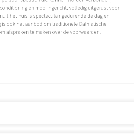
rconditioning en mooi ingericht, volledig uitgerust voor
anuit het huis is spectaculair gedurende de dag en
g is ook het aanbod om traditionele Dalmatische
r om afspraken te maken over de voorwaarden.
liggen op loopafstand, op slechts 100 m afstand, en de
ten zijn zoals raften, zip-line, canyoning, kanoën, free
atuurlijk veel historische bezienswaardigheden in het
d om een boot te huren en een dagtocht naar het