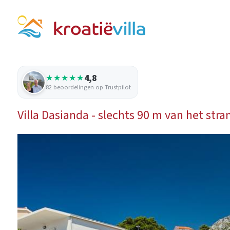
4,8
★★★★★
82 beoordelingen op Trustpilot
Villa Dasianda - slechts 90 m van het s