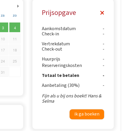
Prijsopgave
za
zo
3
4
Aankomstdatum
Check-in
10
11
Vertrekdatum
Check-out
17
18
Huurprijs
24
25
Reserveringskosten
31
Totaal te betalen
Aanbetaling (30%)
Fijn als u bij ons boekt! Hans &
Selma
ik ga boeken