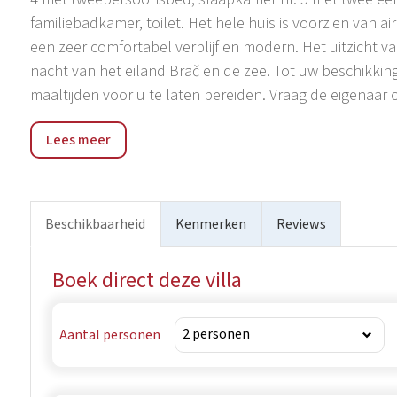
familiebadkamer, toilet. Het hele huis is voorzien van ai
een zeer comfortabel verblijf en modern. Het uitzicht v
nacht van het eiland Brač en de zee. Tot uw beschikkin
maaltijden voor u te laten bereiden. Vraag de eigenaa
Restaurants, bars en de dichtstbijzijnde supermarkten 
Lees meer
kleine stad Omiš ligt op 4 km afstand, waar veel activitei
climbing, wandel- en fietspaden, wateractiviteiten, en n
oude deel van de stad. Hier heb je ook de mogelijkhei
eiland Brač te maken.
Beschikbaarheid
Kenmerken
Reviews
Boek direct deze villa
Aantal personen