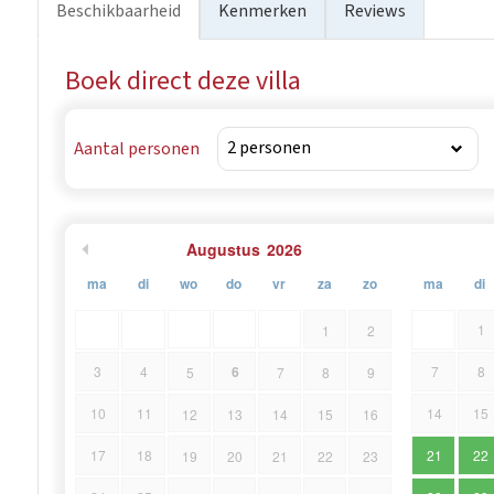
Beschikbaarheid
Kenmerken
Reviews
Boek direct deze villa
Aantal personen
Augustus
2026
ma
di
wo
do
vr
za
zo
ma
di
1
1
2
6
3
4
7
8
5
7
8
9
10
11
14
15
12
13
14
15
16
17
18
21
22
19
20
21
22
23