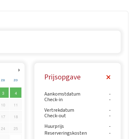
Prijsopgave
za
zo
3
4
Aankomstdatum
Check-in
10
11
Vertrekdatum
Check-out
17
18
Huurprijs
24
25
Reserveringskosten