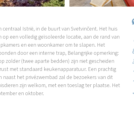
 centraal Istrië, in de buurt van Svetvinčent. Het huis
n op een volledig geïsoleerde locatie, aan de rand van
aapkamers en een woonkamer om te slapen. Het
bonden door een interne trap, Belangrijke opmerking:
 zolder (twee aparte bedden) zijn niet gescheiden
erust met standaard keukenapparatuur. Een prachtig
en naast het privézwembad zal de bezoekers van dit
isdieren zijn welkom, met een toeslag ter plaatse. Het
ptember en oktober.
de weg Pazin-Pula, omgeven door bossen, weiden,
Grimani, kerken en een prachtige klokkentoren. De
 Rovinj. Svetvinčenat is een kleine plaats met cafés,
enementen en festivals in de zomer zijn alom bekend en
ijven.