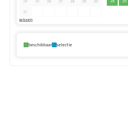
24
25
28
29
26
27
28
29
30
31
wissen
beschikbaar
selectie