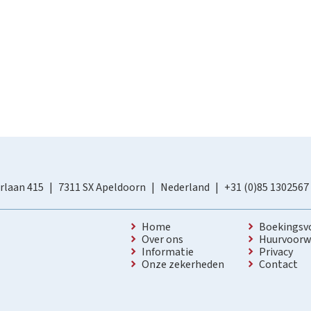
rlaan 415
7311 SX Apeldoorn
Nederland
+31 (0)85 1302567
Home
Boekingsv
Over ons
Huurvoorw
Informatie
Privacy
Onze zekerheden
Contact