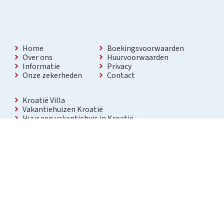
Home
Boekingsvoorwaarden
Over ons
Huurvoorwaarden
Informatie
Privacy
Onze zekerheden
Contact
Kroatië Villa
Vakantiehuizen Kroatië
Huur een vakantiehuis in Kroatië
Vakantiewoning met zwembad Kroatië
Vakantie villa in Kroatië
Luxe villa in Kroatië
Kroatië villa’s met zwembad
Appartementen in Kroatië
Bezienswaardigheden Kroatië