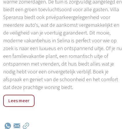
warme zomerdagen. De tuin is zorgvuldig aangelegd en
biedt een groen toevluchtsoord voor alle gasten. Villa
Speranza biedt ook privéparkeergelegenheid voor
meerdere auto's, wat de aankomst vergemakkelijkt en
de veiligheid van je voertuig garandeert. Dit mooie,
moderne vakantiehuis in Selina is perfect voor wie op
zoek is naar een luxueus en ontspannend uitje. Of je nu
een familievakantie plant, een romantisch uitje of
ontspannen met vrienden, dit huis biedt alles wat je
nodig hebt voor een onvergetelijk verblijf. Boek je
afspraak en geniet van de schoonheid en het comfort
dat deze prachtige woning biedt.
Selina is een pittoresk dorpje gelegen in het hart van
Lees meer
Istrië, ideaal voor een rustige en ontspannen vakantie
weg van de drukte van de stad. Omgeven door
weelderige natuur, wijngaarden en olijfbomen, biedt dit
charmante dorpje een authentieke ervaring van de