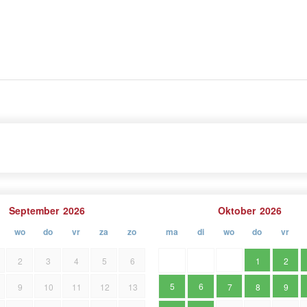
ligt 2 kilometer ten zuiden van Lim Bay en 5 kilometer
d bewoond en Rovinjsko selo zelf heeft een exact
an oudsher bezig met wijnbouw en wijnproductie, dus
it te vinden. Dit deel van Istrië is rustig en groen,
mbinatie erg aantrekkelijk is voor bezoekers.
September
2026
Oktober
2026
wo
do
vr
za
zo
ma
di
wo
do
vr
2
3
4
5
6
1
2
5
6
9
10
11
12
13
7
8
9