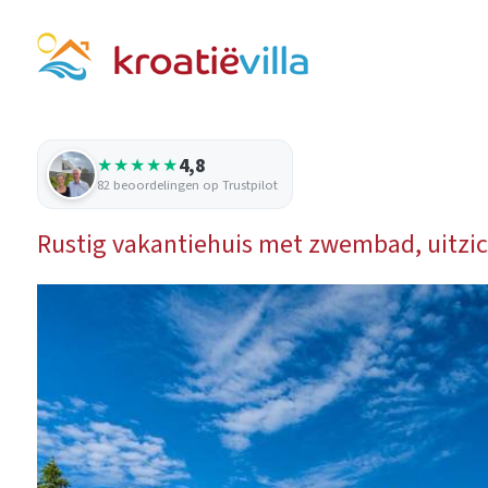
4,8
★★★★★
82 beoordelingen op Trustpilot
Rustig vakantiehuis met zwembad, uitzic