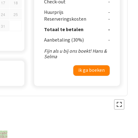
Check-out
17
18
Huurprijs
24
25
Reserveringskosten
31
Totaal te betalen
Aanbetaling (30%)
Fijn als u bij ons boekt! Hans &
Selma
ik ga boeken