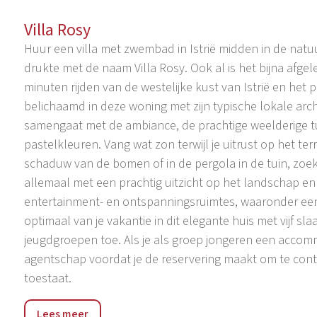
Villa Rosy
Huur een villa met zwembad in Istrië midden in de nat
drukte met de naam Villa Rosy. Ook al is het bijna afge
minuten rijden van de westelijke kust van Istrië en het p
belichaamd in deze woning met zijn typische lokale arc
samengaat met de ambiance, de prachtige weelderige tui
pastelkleuren. Vang wat zon terwijl je uitrust op het t
schaduw van de bomen of in de pergola in de tuin, zoek
allemaal met een prachtig uitzicht op het landschap en d
entertainment- en ontspanningsruimtes, waaronder een
optimaal van je vakantie in dit elegante huis met vijf
jeugdgroepen toe. Als je als groep jongeren een acco
agentschap voordat je de reservering maakt om te contr
toestaat.
Rovinjsko selo is een plaats gelegen op een heuvel met e
Lees meer
een van de grootste Istrische dorpen en kan vrijelijk e