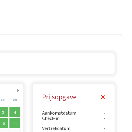
Prijsopgave
za
zo
3
4
Aankomstdatum
Check-in
10
11
Vertrekdatum