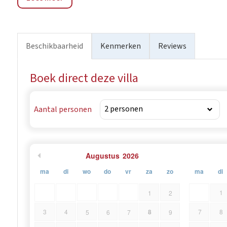
vanwege de administratieve aansluiting. Rovinjsko selo 
van Rovinj. De wijde omgeving wordt al sinds de oudhei
stichtingsjaar - 1526. De lokale bevolking houdt zich v
Beschikbaarheid
Kenmerken
Reviews
het is mogelijk om veel betaalbare wijnen van hoge kwalite
maar heeft toch alle moderne voordelen, waardoor de co
Boek direct deze villa
Aantal personen
Augustus
2026
ma
di
wo
do
vr
za
zo
ma
di
1
1
2
8
3
4
7
8
5
6
7
9