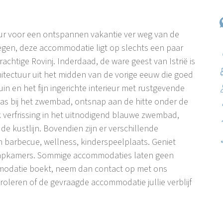
uur voor een ontspannen vakantie ver weg van de
legen, deze accommodatie ligt op slechts een paar
rachtige Rovinj. Inderdaad, de ware geest van Istrië is
hitectuur uit het midden van de vorige eeuw die goed
n en het fijn ingerichte interieur met rustgevende
erras bij het zwembad, ontsnap aan de hitte onder de
 verfrissing in het uitnodigend blauwe zwembad,
e kustlijn. Bovendien zijn er verschillende
 barbecue, wellness, kinderspeelplaats. Geniet
 slaapkamers. Sommige accommodaties laten geen
mmodatie boekt, neem dan contact op met ons
oleren of de gevraagde accommodatie jullie verblijf
en spectaculair uitzicht op de Rovinj Archipel. Het is
en buitenwijk van Rovinj genoemd worden, vooral