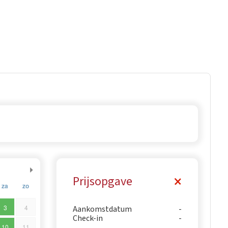
Prijsopgave
za
zo
3
4
Aankomstdatum
Check-in
10
11