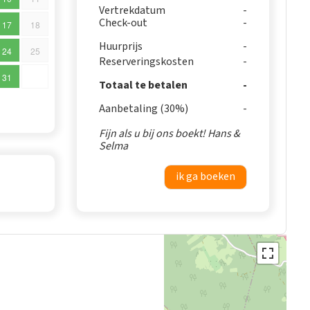
Vertrekdatum
Check-out
17
18
Huurprijs
24
25
Reserveringskosten
31
Totaal te betalen
Aanbetaling (30%)
Fijn als u bij ons boekt! Hans &
Selma
ik ga boeken