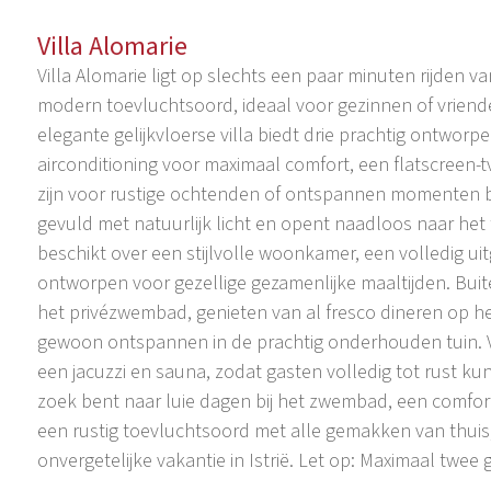
Villa Alomarie
Villa Alomarie ligt op slechts een paar minuten rijden v
modern toevluchtsoord, ideaal voor gezinnen of vrienden 
elegante gelijkvloerse villa biedt drie prachtig ontwor
airconditioning voor maximaal comfort, een flatscreen-t
zijn voor rustige ochtenden of ontspannen momenten b
gevuld met natuurlijk licht en opent naadloos naar het
beschikt over een stijlvolle woonkamer, een volledig 
ontworpen voor gezellige gezamenlijke maaltijden. Bu
het privézwembad, genieten van al fresco dineren op he
gewoon ontspannen in de prachtig onderhouden tuin. V
een jacuzzi en sauna, zodat gasten volledig tot rust k
zoek bent naar luie dagen bij het zwembad, een comfort
een rustig toevluchtsoord met alle gemakken van thuis, 
onvergetelijke vakantie in Istrië. Let op: Maximaal twe
Rovinjsko Selo is strategisch gelegen aan de hoofdweg 