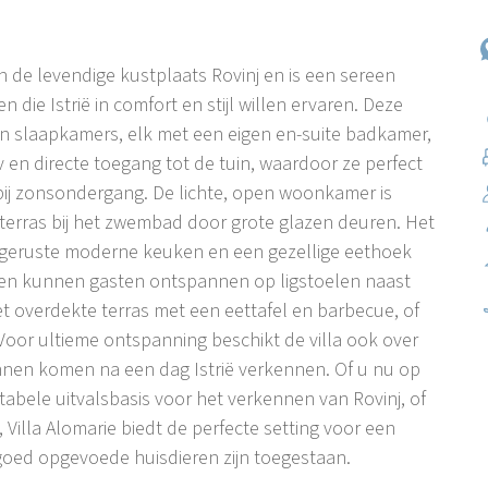
an de levendige kustplaats Rovinj en is een sereen
die Istrië in comfort en stijl willen ervaren. Deze
pen slaapkamers, elk met een eigen en-suite badkamer,
v en directe toegang tot de tuin, waardoor ze perfect
ij zonsondergang. De lichte, open woonkamer is
 terras bij het zwembad door grote glazen deuren. Het
uitgeruste moderne keuken en een gezellige eethoek
iten kunnen gasten ontspannen op ligstoelen naast
t overdekte terras met een eettafel en barbecue, of
oor ultieme ontspanning beschikt de villa ook over
unnen komen na een dag Istrië verkennen. Of u nu op
abele uitvalsbasis voor het verkennen van Rovinj, of
Villa Alomarie biedt de perfecte setting voor een
e goed opgevoede huisdieren zijn toegestaan.
die Rovinj verbindt met de snelweg, waardoor het in