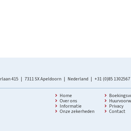
rlaan 415
7311 SX Apeldoorn
Nederland
+31 (0)85 1302567
Home
Boekingsv
Over ons
Huurvoorw
Informatie
Privacy
Onze zekerheden
Contact