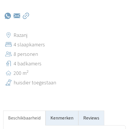
zee, verborgen baaien perfect om te zwemmen en
duiken, en authentieke Dalmatische charme.
Nabijgelegen attracties zijn onder andere de levendige
stad Rogoznica, het Nationaal Park Krka en de
historische steden Trogir en Šibenik - ideaal voor
Razanj
dagtochten.
4 slaapkamers
8 personen
4 badkamers
2
200 m
huisdier toegestaan
Beschikbaarheid
Kenmerken
Reviews