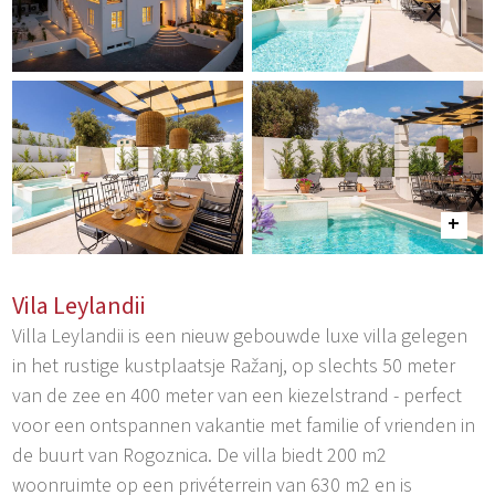
Vila Leylandii
Villa Leylandii is een nieuw gebouwde luxe villa gelegen
in het rustige kustplaatsje Ražanj, op slechts 50 meter
van de zee en 400 meter van een kiezelstrand - perfect
voor een ontspannen vakantie met familie of vrienden in
de buurt van Rogoznica. De villa biedt 200 m2
woonruimte op een privéterrein van 630 m2 en is