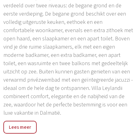
verdeeld over twee niveaus: de begane grond en de
eerste verdieping. De begane grond beschikt over een
volledig uitgeruste keuken, eethoek en een
comfortabele woonkamer, evenals een extra zithoek met
open haard, een slaapkamer en een apart toilet. Boven
vind je drie ruime slaapkamers, elk met een eigen
moderne badkamer, een extra badkamer, een apart
toilet, een wasruimte en twee balkons met gedeeltelijk
uitzicht op zee. Buiten kunnen gasten genieten van een
verwarmd privézwembad met een geïntegreerde jacuzzi -
ideaal om de hele dag te ontspannen. Villa Leylandii
combineert comfort, elegantie en de nabijheid van de
zee, waardoor het de perfecte bestemming is voor een
luxe vakantie in Dalmatië.
Ražanj is een rustig kustplaatsje gelegen tussen
Lees meer
Rogoznica en Primošten, bekend om zijn kristalheldere