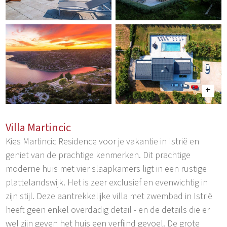
Villa Martincic
Kies Martincic Residence voor je vakantie in Istrië en
geniet van de prachtige kenmerken. Dit prachtige
moderne huis met vier slaapkamers ligt in een rustige
plattelandswijk. Het is zeer exclusief en evenwichtig in
zijn stijl. Deze aantrekkelijke villa met zwembad in Istrië
heeft geen enkel overdadig detail - en de details die er
wel zijn geven het huis een verfijnd gevoel. De grote