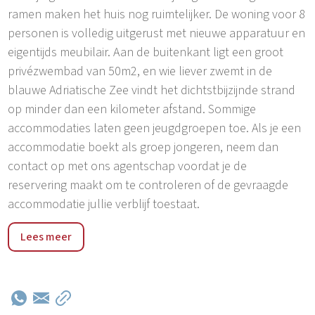
ramen maken het huis nog ruimtelijker. De woning voor 8
personen is volledig uitgerust met nieuwe apparatuur en
eigentijds meubilair. Aan de buitenkant ligt een groot
privézwembad van 50m2, en wie liever zwemt in de
blauwe Adriatische Zee vindt het dichtstbijzijnde strand
op minder dan een kilometer afstand. Sommige
accommodaties laten geen jeugdgroepen toe. Als je een
accommodatie boekt als groep jongeren, neem dan
contact op met ons agentschap voordat je de
reservering maakt om te controleren of de gevraagde
accommodatie jullie verblijf toestaat.
Rakalj, een klein stadje aan de zuidoostkust van Istrië, is
Lees meer
precies de juiste plek voor een rustige vakantie op het
platteland. Het onderscheidt zich van andere Istrische
badplaatsen op het platteland omdat het aan een
onbedorven zeekust ligt van meer dan 15 kilometer