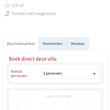
2
225 m
huisdier niet toegestaan
Beschikbaarheid
Kenmerken
Reviews
Boek direct deze villa
Aantal
personen
Augustus
2026
ma
di
wo
do
vr
za
zo