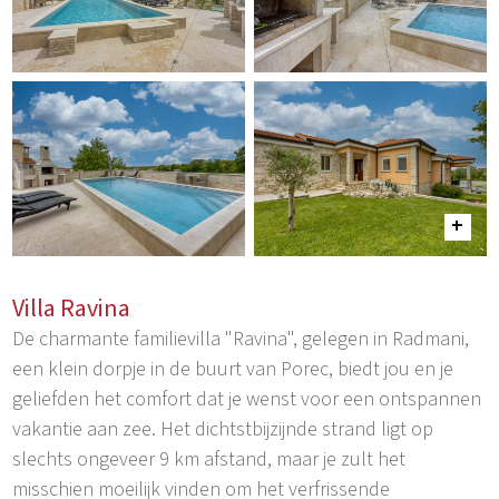
Villa Ravina
De charmante familievilla "Ravina", gelegen in Radmani,
een klein dorpje in de buurt van Porec, biedt jou en je
geliefden het comfort dat je wenst voor een ontspannen
vakantie aan zee. Het dichtstbijzijnde strand ligt op
slechts ongeveer 9 km afstand, maar je zult het
misschien moeilijk vinden om het verfrissende