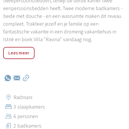
tweepersoonsbedden, terwijl de derde kamer twee
eenpersoonsbedden heeft. Twee moderne badkamers -
beide met douche - en een wasruimte maken dit niveau
compleet. Trakteer jezelf en je familie op een
fantastische vakantie in een dromerig vakantiehuis in
Istrië en boek Villa "Ravina" vandaag nog.
Ontdek het schilderachtige dorpje Radmani, genesteld in
Lees meer
de buurt van Porec in Istrië, dat een rustige ontsnapping
biedt te midden van schilderachtige landschappen en
authentieke Kroatische charme.
Radmani
3 slaapkamers
6 personen
2 badkamers