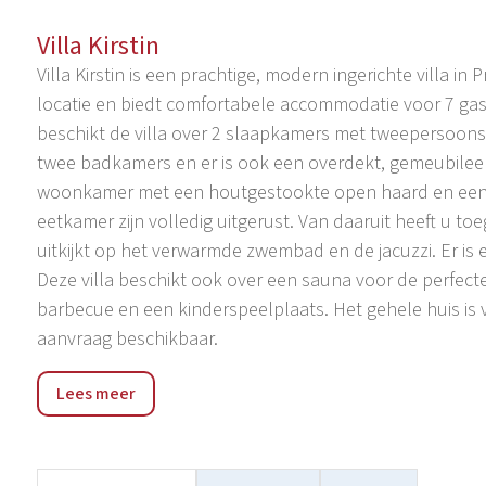
Villa Kirstin
Villa Kirstin is een prachtige, modern ingerichte villa in 
locatie en biedt comfortabele accommodatie voor 7 gas
beschikt de villa over 2 slaapkamers met tweepersoo
twee badkamers en er is ook een overdekt, gemeubilee
woonkamer met een houtgestookte open haard en een 
eetkamer zijn volledig uitgerust. Van daaruit heeft u to
uitkijkt op het verwarmde zwembad en de jacuzzi. Er i
Deze villa beschikt ook over een sauna voor de perfecte
barbecue en een kinderspeelplaats. Het gehele huis is v
aanvraag beschikbaar.
Privlaka is een pittoresk toeristen- en vissersdorpje ge
Lees meer
kanten omringd door stranden met kristalhelder zand en
de oudste Kroatische koningsstad Nin in het noordoosten
regionale weg Zadar-Nin-eiland Vir. De plaats staat beken
generatie op generatie wordt doorgegeven. Langs de hav