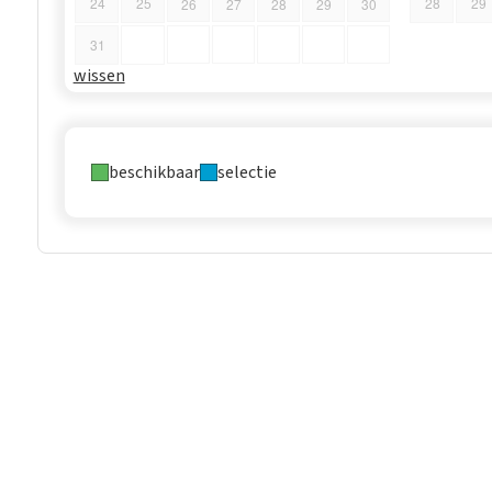
24
25
28
29
26
27
28
29
30
31
wissen
beschikbaar
selectie