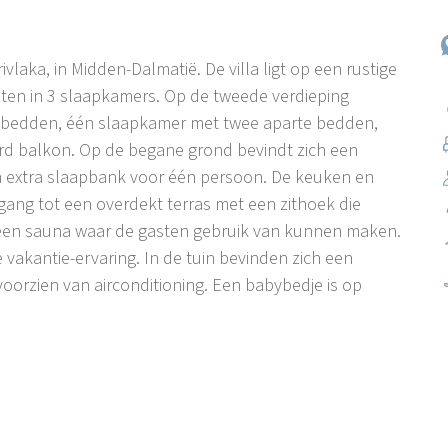
Privlaka, in Midden-Dalmatië. De villa ligt op een rustige
ten in 3 slaapkamers. Op de tweede verdieping
nsbedden, één slaapkamer met twee aparte bedden,
rd balkon. Op de begane grond bevindt zich een
extra slaapbank voor één persoon. De keuken en
egang tot een overdekt terras met een zithoek die
s een sauna waar de gasten gebruik van kunnen maken.
 vakantie-ervaring. In de tuin bevinden zich een
oorzien van airconditioning. Een babybedje is op
legen op een ruim, vlak schiereiland. Het wordt aan drie
 kiezels en vormt de belangrijkste verbinding tussen
 en het eiland Vir in het westen. Het ligt aan de
d om zijn visserijtraditie, die al decennia lang van
en zelf, in westelijke richting, begint een promenade