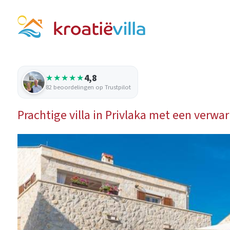
4,8
★★★★★
82 beoordelingen op Trustpilot
Prachtige villa in Privlaka met een verw