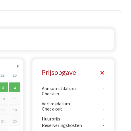
Prijsopgave
za
zo
3
4
Aankomstdatum
Check-in
10
11
Vertrekdatum
Check-out
17
18
Huurprijs
24
25
Reserveringskosten