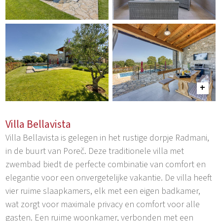
Villa Bellavista
Villa Bellavista is gelegen in het rustige dorpje Radmani,
in de buurt van Poreč. Deze traditionele villa met
zwembad biedt de perfecte combinatie van comfort en
elegantie voor een onvergetelijke vakantie. De villa heeft
vier ruime slaapkamers, elk met een eigen badkamer,
wat zorgt voor maximale privacy en comfort voor alle
gasten. Een ruime woonkamer, verbonden met een