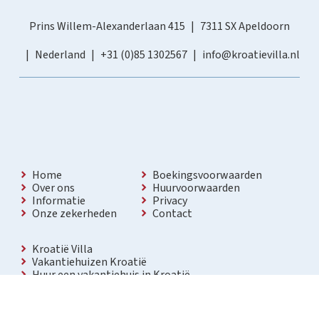
Prins Willem-Alexanderlaan 415
7311 SX Apeldoorn
Nederland
+31 (0)85 1302567
info@kroatievilla.nl
Home
Boekingsvoorwaarden
Over ons
Huurvoorwaarden
Informatie
Privacy
Onze zekerheden
Contact
Kroatië Villa
Vakantiehuizen Kroatië
Huur een vakantiehuis in Kroatië
Vakantiewoning met zwembad Kroatië
Vakantie villa in Kroatië
Luxe villa in Kroatië