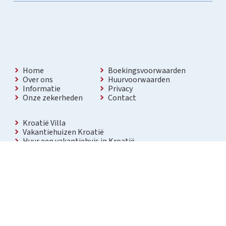
Home
Boekingsvoorwaarden
Over ons
Huurvoorwaarden
Informatie
Privacy
Onze zekerheden
Contact
Kroatië Villa
Vakantiehuizen Kroatië
Huur een vakantiehuis in Kroatië
Vakantiewoning met zwembad Kroatië
Vakantie villa in Kroatië
Luxe villa in Kroatië
Kroatië villa’s met zwembad
Appartementen in Kroatië
Bezienswaardigheden Kroatië