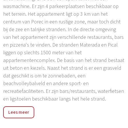
wasmachine. Er zijn 4 parkeerplaatsen beschikbaar op
het terrein. Het appartement ligt op 3 km van het
centrum van Porec in een rustige zone, maar toch dicht
bij de zee en talrijke stranden. In de directe omgeving
van het appartement zijn verschillende restaurants, bars
en pizzeria's te vinden. De stranden Materada en Pical
liggen op slechts 1500 meter van het
appartementencomplex. De basis van het strand bestaat
uit beton en kiezels. Naast het strand is er een grasveld
dat geschikt is om te zonnebaden, een
beachvolleybalveld en andere sport- en
recreatiefaciliteiten. Er zijn bars/restaurants, waterfietsen
en ligstoelen beschikbaar langs het hele strand.
Vranići is een buitenwijk van de stad Poreč, gelegen op
Lees meer
slechts 3 km van het stadscentrum en op 2 km van de
stranden van Materada en Luna. De plaats is erg rustig,