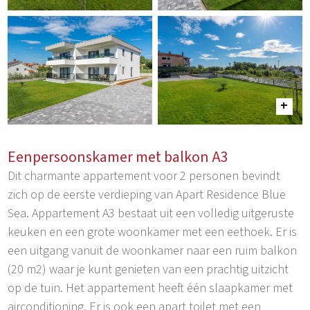
Eenpersoonskamer met balkon A3
Dit charmante appartement voor 2 personen bevindt
zich op de eerste verdieping van Apart Residence Blue
Sea. Appartement A3 bestaat uit een volledig uitgeruste
keuken en een grote woonkamer met een eethoek. Er is
een uitgang vanuit de woonkamer naar een ruim balkon
(20 m2) waar je kunt genieten van een prachtig uitzicht
op de tuin. Het appartement heeft één slaapkamer met
airconditioning. Er is ook een apart toilet met een