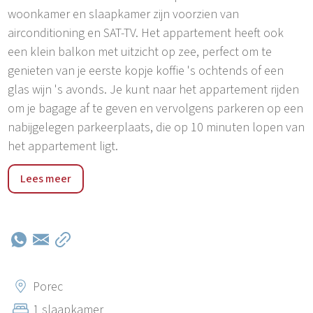
woonkamer en slaapkamer zijn voorzien van
airconditioning en SAT-TV. Het appartement heeft ook
een klein balkon met uitzicht op zee, perfect om te
genieten van je eerste kopje koffie 's ochtends of een
glas wijn 's avonds. Je kunt naar het appartement rijden
om je bagage af te geven en vervolgens parkeren op een
nabijgelegen parkeerplaats, die op 10 minuten lopen van
het appartement ligt.
Wandel door de straten van de oude stad, verken de
Lees meer
oude muren en stop vervolgens bij een plaatselijke
taverne voor heerlijke Istrische pasta en
zeevruchtenspecialiteiten. De stranden van Poreč, met
hun kristalheldere water en zachte zeebries, bieden de
perfecte plek voor ontspanning en zonnebaden.
Avontuurlijk ingestelde bezoekers kunnen de
Porec
nabijgelegen eilanden per kajak verkennen of de
1 slaapkamer