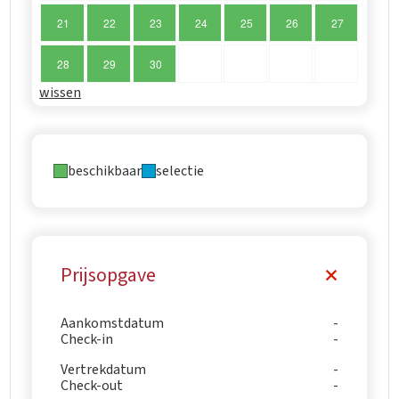
21
22
23
24
25
26
27
28
29
30
wissen
beschikbaar
selectie
Prijsopgave
Aankomstdatum
Check-in
Vertrekdatum
Check-out