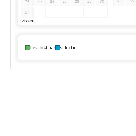
24
25
28
29
26
27
28
29
30
31
wissen
beschikbaar
selectie