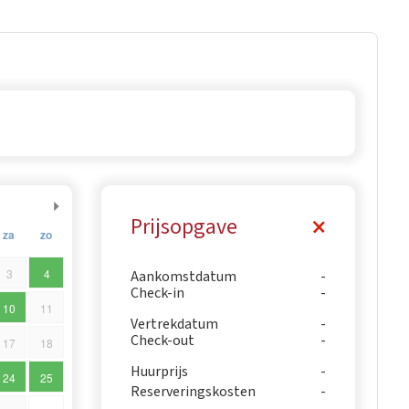
Prijsopgave
za
zo
3
4
Aankomstdatum
Check-in
10
11
Vertrekdatum
Check-out
17
18
Huurprijs
24
25
Reserveringskosten