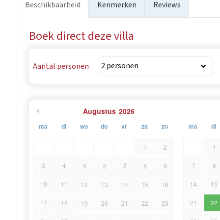
Beschikbaarheid
Kenmerken
Reviews
voor te bereiden en te trainen.
Boek direct deze villa
Aantal personen
Augustus
2026
ma
di
wo
do
vr
za
zo
ma
di
1
1
2
7
3
4
7
8
5
6
8
9
10
11
14
15
12
13
14
15
16
17
18
21
22
19
20
21
22
23