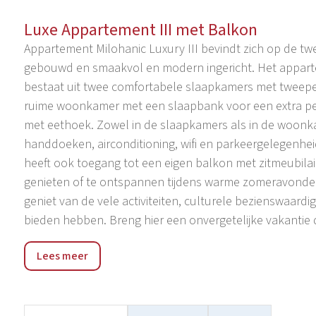
Luxe Appartement III met Balkon
Appartement Milohanic Luxury III bevindt zich op de tw
gebouwd en smaakvol en modern ingericht. Het appartem
bestaat uit twee comfortabele slaapkamers met twee
ruime woonkamer met een slaapbank voor een extra pe
met eethoek. Zowel in de slaapkamers als in de woonk
handdoeken, airconditioning, wifi en parkeergelegenheid
heeft ook toegang tot een eigen balkon met zitmeubilair
genieten of te ontspannen tijdens warme zomeravonden.
geniet van de vele activiteiten, culturele bezienswaardi
bieden hebben. Breng hier een onvergetelijke vakantie d
Naast het toeristische en culturele aanbod heeft Poreč
Lees meer
zomerterrassen van alle hotels, restaurants, nachtclub
zomeravonden in Poreč nog aangenamer. Poreč biedt ee
beachvolleybal, voetbal, paardrijden, fietsen en wandel
bezoeker verrijken. Poreč is ook een geliefde locatie vo