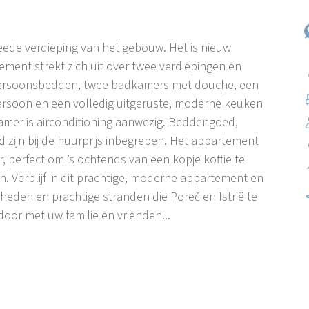
eede verdieping van het gebouw. Het is nieuw
ent strekt zich uit over twee verdiepingen en
persoonsbedden, twee badkamers met douche, een
rsoon en een volledig uitgeruste, moderne keuken
amer is airconditioning aanwezig. Beddengoed,
 zijn bij de huurprijs inbegrepen. Het appartement
, perfect om ’s ochtends van een kopje koffie te
 Verblijf in dit prachtige, moderne appartement en
gheden en prachtige stranden die Poreč en Istrië te
oor met uw familie en vrienden...
 ook een eigen sport- en uitgaansscène. De
s, discotheken, bars en casino’s maken de hete
n gevarieerd sportaanbod: van tennis,
en tot diverse watersporten, die de vakantie van elke
or zowel topsporters als recreatieve sporters om zich