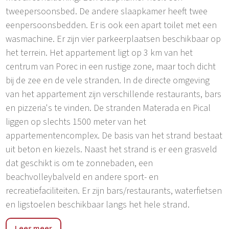
tweepersoonsbed. De andere slaapkamer heeft twee
eenpersoonsbedden. Er is ook een apart toilet met een
wasmachine. Er zijn vier parkeerplaatsen beschikbaar op
het terrein. Het appartement ligt op 3 km van het
centrum van Porec in een rustige zone, maar toch dicht
bij de zee en de vele stranden. In de directe omgeving
van het appartement zijn verschillende restaurants, bars
en pizzeria's te vinden. De stranden Materada en Pical
liggen op slechts 1500 meter van het
appartementencomplex. De basis van het strand bestaat
uit beton en kiezels. Naast het strand is er een grasveld
dat geschikt is om te zonnebaden, een
beachvolleybalveld en andere sport- en
recreatiefaciliteiten. Er zijn bars/restaurants, waterfietsen
en ligstoelen beschikbaar langs het hele strand.
Vranići is een buitenwijk van de stad Poreč, gelegen op
Lees meer