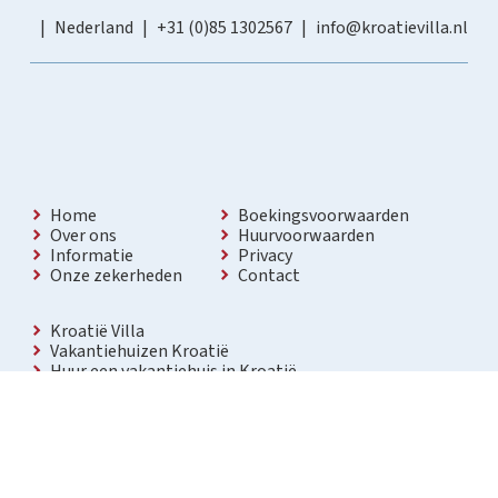
Nederland
+31 (0)85 1302567
info@kroatievilla.nl
Home
Boekingsvoorwaarden
Over ons
Huurvoorwaarden
Informatie
Privacy
Onze zekerheden
Contact
Kroatië Villa
Vakantiehuizen Kroatië
Huur een vakantiehuis in Kroatië
Vakantiewoning met zwembad Kroatië
Vakantie villa in Kroatië
Luxe villa in Kroatië
Kroatië villa’s met zwembad
Appartementen in Kroatië
Bezienswaardigheden Kroatië