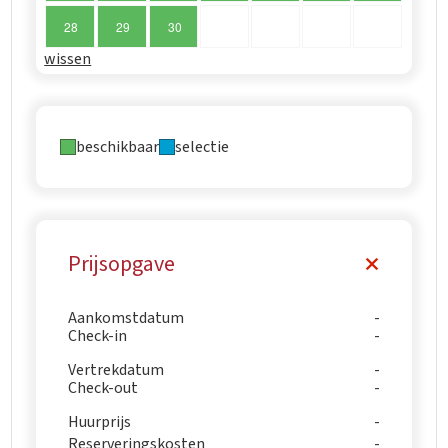
28
29
30
wissen
beschikbaar
selectie
Prijsopgave
Aankomstdatum
Check-in
Vertrekdatum
Check-out
Huurprijs
Reserveringskosten