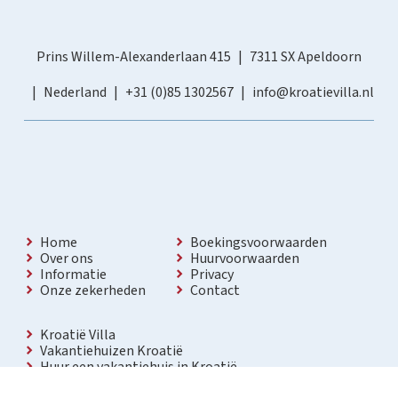
Prins Willem-Alexanderlaan 415
7311 SX Apeldoorn
Nederland
+31 (0)85 1302567
info@kroatievilla.nl
Home
Boekingsvoorwaarden
Over ons
Huurvoorwaarden
Informatie
Privacy
Onze zekerheden
Contact
Kroatië Villa
Vakantiehuizen Kroatië
Huur een vakantiehuis in Kroatië
Vakantiewoning met zwembad Kroatië