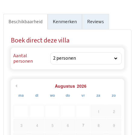
vooral gasten bekoren die op zoek zijn naar een rustige
vakantie in de natuur en die dicht bij de zee en alle
attracties die Poreč te bieden heeft willen zijn.
Beschikbaarheid
Kenmerken
Reviews
Boek direct deze villa
Aantal
personen
Augustus
2026
ma
di
wo
do
vr
za
zo
1
2
7
3
4
5
6
8
9