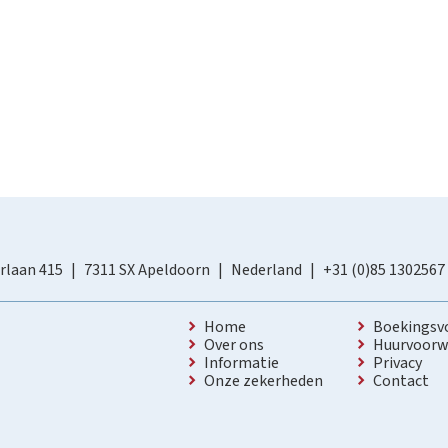
rlaan 415
7311 SX Apeldoorn
Nederland
+31 (0)85 1302567
Home
Boekingsv
Over ons
Huurvoorw
Informatie
Privacy
Onze zekerheden
Contact