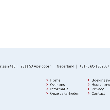
rlaan 415
7311 SX Apeldoorn
Nederland
+31 (0)85 1302567
Home
Boekingsv
Over ons
Huurvoorw
Informatie
Privacy
Onze zekerheden
Contact