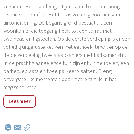
vrienden. Het is volledig uitgerust en biedt een hoog
niveau van comfort. Het huis is volledig voorzien van
airconditioning. De begane grond bestaat uit een
woonkamer die toegang heeft tot een terras met
zwembad en ligstoelen. Op de eerste verdieping is er een
volledig uitgeruste keuken met eethoek, terwijl er op de
derde verdieping twee slaapkamers met badkamer zijn.
In de prachtig aangelegde tuin zijn er tuinmeubelen, een
barbecueplaats en twee parkeerplaatsen. Breng
onvergetelijke momenten door met je familie in het
magische Istrië.
In het oostelijke deel van Istrië, op slechts 15 kilometer
Lees meer
van de zee, ligt het middeleeuwse stadje Pićan, een stad
met een rijke geschiedenis en cultureel erfgoed, vandaag
de dag een stad van galeries en kunstenaars die hier het
hele jaar door creëren en wonen. Pićan ligt vlakbij de