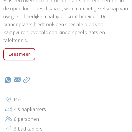
Er is een overdekte barbecueplaats met een eettafel in
de open lucht beschikbaar, waar u in het gezelschap van
uw gezin heerlijke maaltijden kunt bereiden. De
binnenplaats biedt ook een speciale plek voor
kampvuren, evenals een kinderspeelplaats en
tafeltennis.
De villa ligt in het rustige dorpje Pilati, op slechts 3 km
Lees meer
van Pazin in Centraal-Istria, waar u ook talrijke
restaurants vindt die typisch Istrische gerechten
serveren. Het dichtstbijzijnde strand ligt in Poreč, op 25
km afstand. De luchthaven van Pula ligt op 40 km
afstand, terwijl de Kroatisch-Sloveense grens op 48 km
afstand ligt.
Pazin
4 slaapkamers
8 personen
3 badkamers