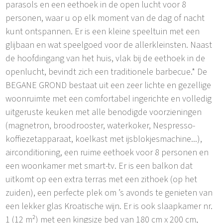
parasols en een eethoek in de open lucht voor 8
personen, waar u op elk moment van de dag of nacht
kunt ontspannen. Er is een kleine speeltuin met een
glijbaan en wat speelgoed voor de allerkleinsten. Naast
de hoofdingang van het huis, vlak bij de eethoek in de
openlucht, bevindt zich een traditionele barbecue.* De
BEGANE GROND bestaat uit een zeer lichte en gezellige
woonruimte met een comfortabel ingerichte en volledig
uitgeruste keuken met alle benodigde voorzieningen
(magnetron, broodrooster, waterkoker, Nespresso-
koffiezetapparaat, koelkast met ijsblokjesmachine...),
airconditioning, een ruime eethoek voor 8 personen en
een woonkamer met smart-tv. Er is een balkon dat
uitkomt op een extra terras met een zithoek (op het
zuiden), een perfecte plek om ’s avonds te genieten van
een lekker glas Kroatische wijn. Er is ook slaapkamer nr.
1 (12 m²) met een kingsize bed van 180 cm x 200 cm,