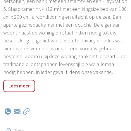
personen, een bank met een smart-tv en een PlayStation
5. Slaapkamer nr. 4 (12 m²) met een kingsize bed van 180
cm x 200 cm, airconditioning en uitzicht op de zee. Een
aparte gezinsbadkamer met een douche. De eigenaar
woont naast de woning en staat indien nodig tot uw
beschikking. U geniet van absolute privacy en alles wat
hierboven is vermeld, is uitsluitend voor uw gebruik
bestemd. Zodra u bij deze woning aankomt, ervaart u de
traditionele, ontspannen levensstijl die we allemaal
nodig hebben, in ieder geval tijdens onze vakantie.
Villa The King ligt op slechts 3 km van Omiš, een stad en
Lees meer
haven in de regio Dalmatië in Kroatië, en maakt deel uit
van de gemeente Split-Dalmatië. Omiš ligt op de plek
waar de smaragdgroene rivier de Cetina uitmondt in de
Adriatische Zee. Hier kunt u tal van activiteiten
ondernemen, zoals raften, tokkelen boven de rivier de
Cetina, kanoën, canyoning, boottochten op de rivier of